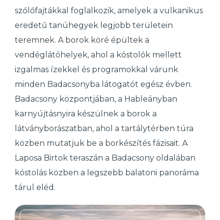
szőlőfajtákkal foglalkozik, amelyek a vulkanikus
eredetű tanúhegyek legjobb területein
teremnek. A borok köré épültek a
vendéglátóhelyek, ahol a kóstolók mellett
izgalmas ízekkel és programokkal várunk
minden Badacsonyba látogatót egész évben.
Badacsony központjában, a Hableányban
karnyújtásnyira készülnek a borok a
látványborászatban, ahol a tartálytérben túra
közben mutatjuk be a borkészítés fázisait. A
Laposa Birtok teraszán a Badacsony oldalában
kóstolás közben a legszebb balatoni panoráma
tárul eléd.