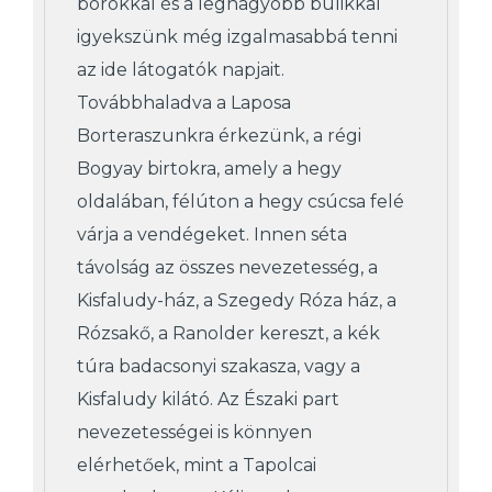
borokkal és a legnagyobb bulikkal
igyekszünk még izgalmasabbá tenni
az ide látogatók napjait.
Továbbhaladva a Laposa
Borteraszunkra érkezünk, a régi
Bogyay birtokra, amely a hegy
oldalában, félúton a hegy csúcsa felé
várja a vendégeket. Innen séta
távolság az összes nevezetesség, a
Kisfaludy-ház, a Szegedy Róza ház, a
Rózsakő, a Ranolder kereszt, a kék
túra badacsonyi szakasza, vagy a
Kisfaludy kilátó. Az Északi part
nevezetességei is könnyen
elérhetőek, mint a Tapolcai