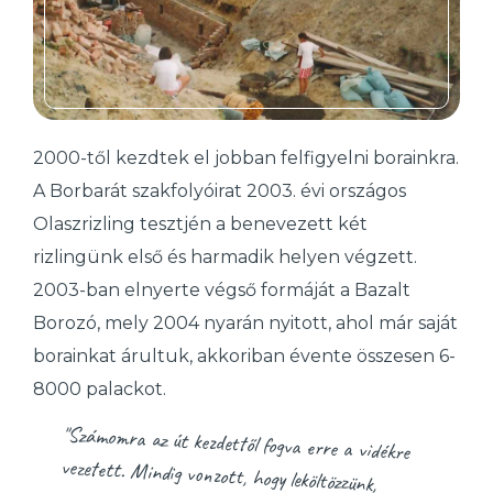
2000-től kezdtek el jobban felfigyelni borainkra.
A Borbarát szakfolyóirat 2003. évi országos
Olaszrizling tesztjén a benevezett két
rizlingünk első és harmadik helyen végzett.
2003-ban elnyerte végső formáját a Bazalt
Borozó, mely 2004 nyarán nyitott, ahol már saját
borainkat árultuk, akkoriban évente összesen 6-
8000 palackot.
"Számomra az út kezdettől fogva erre a vidékre
vezetett. Mindig vonzott, hogy leköltözzünk,
gazdálkodjunk, de sok idő kellett ahhoz, hogy lépésről
lépésre megteremtsük ehhez a háttéret, földekhez
jussunk. Aztán megvettük az első területet, itt, a
legjobb déli lejtőkön. Azóta is azt gondolom, hogy az az
összhang, az a melegség, lágyság, sav és
alkoholegyensúly ami ebből a földből kihozható,