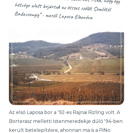
Badacsonyig” - meséli Laposa Eleonóra
Az első Laposa bor a '92-es Rajnai Rizling volt. A
Borterasz melletti Istenmeredekje dűlő '94-ben
került betelepítésre, ahonnan ma is a PiNo