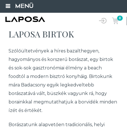
MENÜ
0
LAPOSA BIRTOK
Szőlőültetvények a híres bazalthegyen,
hagyományos és korszerű borászat, egy birtok
és sok-sok gasztronómiai élmény a beach
foodtól a modern bisztró konyháig. Birtokunk
mára Badacsony egyik legkedveltebb
borászatává vált, büszkék vagyunk rá, hogy
borainkkal megmutathatjuk a borvidék minden
ízét és értékét.
Borászatunk alapvetően tradicionális, helyi