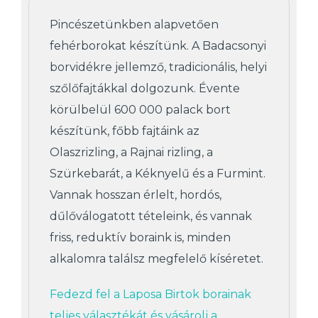
Pincészetünkben alapvetően
fehérborokat készítünk. A Badacsonyi
borvidékre jellemző, tradicionális, helyi
szőlőfajtákkal dolgozunk. Évente
körülbelül 600 000 palack bort
készítünk, főbb fajtáink az
Olaszrizling, a Rajnai rizling, a
Szürkebarát, a Kéknyelű és a Furmint.
Vannak hosszan érlelt, hordós,
dűlőválogatott tételeink, és vannak
friss, reduktív boraink is, minden
alkalomra találsz megfelelő kíséretet.
Fedezd fel a Laposa Birtok borainak
teljes választékát és vásárolj a