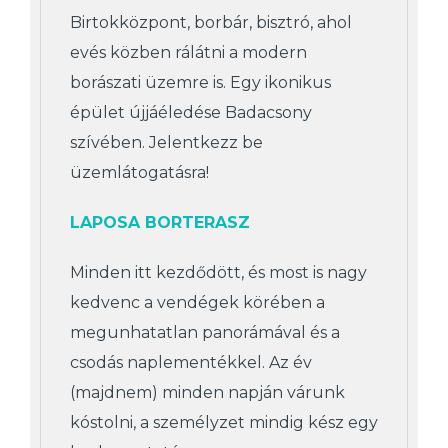
Birtokközpont, borbár, bisztró, ahol
evés közben rálátni a modern
borászati üzemre is. Egy ikonikus
épület újjáéledése Badacsony
szívében. Jelentkezz be
üzemlátogatásra!
LAPOSA BORTERASZ
Minden itt kezdődött, és most is nagy
kedvenc a vendégek körében a
megunhatatlan panorámával és a
csodás naplementékkel. Az év
(majdnem) minden napján várunk
kóstolni, a személyzet mindig kész egy