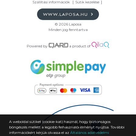
Szállítási információk
Sütik kezelése
WWW.LAPOSA.HU
© 2026 Laposa
Minden jog fenntartva
Powered by
a product of
A weboldal sütiket (cookie-kat) használ, hogy biztonságos
böngészés mellett a legjobb felhasználói élményt nyújtsa. További
információkért kérjük olvassa el az
Általános adatvédelmi