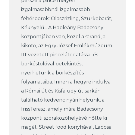
persze a pince mélyén
izgalmasabbnál izgalmasabb
fehérborok: Olaszrizling, Szürkebarát,
Kéknyelű... A Hableány Badacsony
központjában van, közel a strand, a
kikötő, az Egry József Emlékmúzeum.
Itt vezetett pincelátogatással és
borkóstolóval betekintést
nyerhetünk a borkészítés
folyamataiba. Innen a hegyre indulva
a Római út és Kisfaludy út sarkán
található kedvenc nyári helyünk, a
frissTerasz, amely mára Badacsony
központi szórakozóhelyévé nőtte ki
magát. Street food konyhával, Laposa