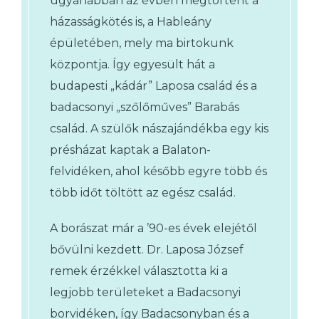
ugyanabban az évben megtörtént a
házasságkötés is, a Hableány
épületében, mely ma birtokunk
központja. Így egyesült hát a
budapesti „kádár” Laposa család és a
badacsonyi „szőlőműves” Barabás
család. A szülők nászajándékba egy kis
présházat kaptak a Balaton-
felvidéken, ahol később egyre több és
több időt töltött az egész család.
A borászat már a ’90-es évek elejétől
bővülni kezdett. Dr. Laposa József
remek érzékkel választotta ki a
legjobb területeket a Badacsonyi
borvidéken, így Badacsonyban és a