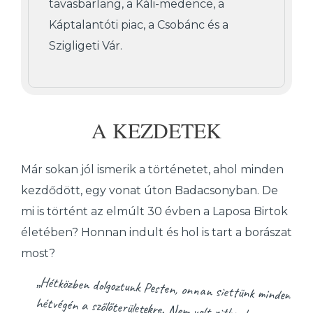
tavasbarlang, a Káli-medence, a
Káptalantóti piac, a Csobánc és a
Szigligeti Vár.
A KEZDETEK
Már sokan jól ismerik a történetet, ahol minden
kezdődött, egy vonat úton Badacsonyban. De
mi is történt az elmúlt 30 évben a Laposa Birtok
életében? Honnan indult és hol is tart a borászat
most?
„Hétközben dolgoztunk Pesten, onnan siettünk minden
hétvégén a szőlőterületekre. Nem volt ritka, hogy egy
hétvége alatt bejártuk az összes szőlőt Somlótól