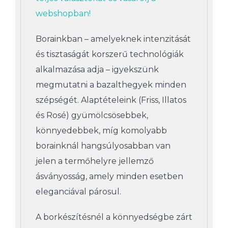
webshopban!
Borainkban – amelyeknek intenzitását
és tisztaságát korszerű technológiák
alkalmazása adja – igyekszünk
megmutatni a bazalthegyek minden
szépségét. Alaptételeink (Friss, Illatos
és Rosé) gyümölcsösebbek,
könnyedebbek, míg komolyabb
borainknál hangsúlyosabban van
jelen a termőhelyre jellemző
ásványosság, amely minden esetben
eleganciával párosul.
A borkészítésnél a könnyedségbe zárt