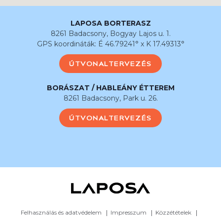
LAPOSA BORTERASZ
8261 Badacsony, Bogyay Lajos u. 1.
GPS koordináták: É 46.79241° x K 17.49313°
ÚTVONALTERVEZÉS
BORÁSZAT / HABLEÁNY ÉTTEREM
8261 Badacsony, Park u. 26.
ÚTVONALTERVEZÉS
Felhasználás és adatvédelem
Impresszum
Közzétételek