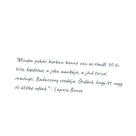
“Minden pohár borban benne van az elmúlt 30 év
hite, küzdelme, a jelen munkája, a jövő tervei,
reményei, Badacsony csodája. Örülünk, hogy itt vagy,
és átéled velünk.” - Laposa Bence