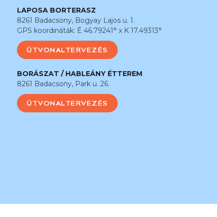
LAPOSA BORTERASZ
8261 Badacsony, Bogyay Lajos u. 1.
GPS koordináták: É 46.79241° x K 17.49313°
ÚTVONALTERVEZÉS
BORÁSZAT / HABLEÁNY ÉTTEREM
8261 Badacsony, Park u. 26.
ÚTVONALTERVEZÉS