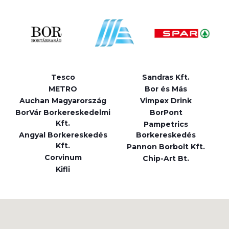
Tesco
Sandras Kft.
METRO
Bor és Más
Auchan Magyarország
Vimpex Drink
BorVár Borkereskedelmi
BorPont
Kft.
Pampetrics
Angyal Borkereskedés
Borkereskedés
Kft.
Pannon Borbolt Kft.
Corvinum
Chip-Art Bt.
Kifli