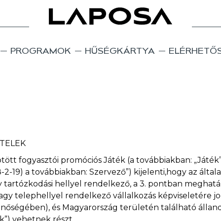
PROGRAMOK
HŰSÉGKÁRTYA
ELÉRHETŐ
ÉTELEK
 kötött fogyasztói promóciós Játék (a továbbiakban: „Játé
-2-19) a továbbiakban: Szervező”) kijelenti,hogy az álta
gy tartózkodási hellyel rendelkező, a 3. pontban megh
y telephellyel rendelkező vállalkozás képviseletére jo
 minőségében), és Magyarország területén található állan
k”) vehetnek részt.