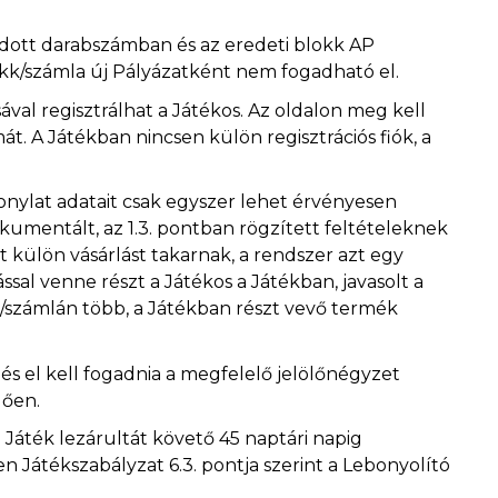
adott darabszámban és az eredeti blokk AP
kk/számla új Pályázatként nem fogadható el.
val regisztrálhat a Játékos. Az oldalon meg kell
át. A Játékban nincsen külön regisztrációs fiók, a
zonylat adatait csak egyszer lehet érvényesen
okumentált, az 1.3. pontban rögzített feltételeknek
külön vásárlást takarnak, a rendszer azt egy
sal venne részt a Játékos a Játékban, javasolt a
n/számlán több, a Játékban részt vevő termék
e és el kell fogadnia a megfelelő jelölőnégyzet
dően.
a Játék lezárultát követő 45 naptári napig
n Játékszabályzat 6.3. pontja szerint a Lebonyolító