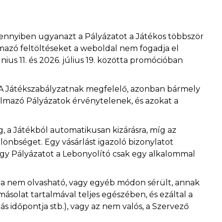
mennyiben ugyanazt a Pályázatot a Játékos többször
almazó feltöltéseket a weboldal nem fogadja el
ius 11. és 2026. július 19. közötta promócióban
. A Játékszabályzatnak megfelelő, azonban bármely
rtalmazó Pályázatok érvénytelenek, és azokat a
, a Játékból automatikusan kizárásra, míg az
önbséget. Egy vásárlást igazoló bizonylatot
. Egy Pályázatot a Lebonyolító csak egy alkalommal
mla nem olvasható, vagy egyéb módon sérült, annak
olat tartalmával teljes egészében, és ezáltal a
 időpontja stb.), vagy az nem valós, a Szervező