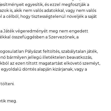
ítményeit egyesítik, és ezzel megfosztják a
azok is, akik nem valós adatokkal, vagy nem valós
 a célból, hogy tisztességtelenül növeljék a saját
zaz a Játék végeredményét meg nem engedett
tékkal összefüggésben a Szervezőnek, a
gosulatlan Pályázat feltöltés, szabálytalan játék,
nő bármilyen jellegű illetéktelen beavatkozás,
kból az ezen tiltott magatartást elkövető szeméyt,
 egyoldalú döntés alapján kizárjanak, vagy a
tölteni.
etik meg.