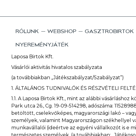
RÓLUNK
WEBSHOP
GASZTROBIRTOK
NYEREMÉNYJÁTÉK
Laposa Birtok Kft.
Vásárlói aktivitás hivatalos szabályzata
(a továbbiakban „Játékszabályzat/Szabályzat”)
1.
ÁLTALÁNOS TUDNIVALÓK ÉS RÉSZVÉTELI FELT
1.1.
A Laposa Birtok Kft., mint az alábbi vásárláshoz
Park utca 26., Cg. 19-09-514298, adószáma: 11528988
betöltött, cselekvőképes, magyarországi lakó – va
személyek, valamint Magyarországon székhellyel vag
munkavállalói (ideértve az egyéni vállalkozót is e
természetes személyek, (a továbbiakban: „Játékoso