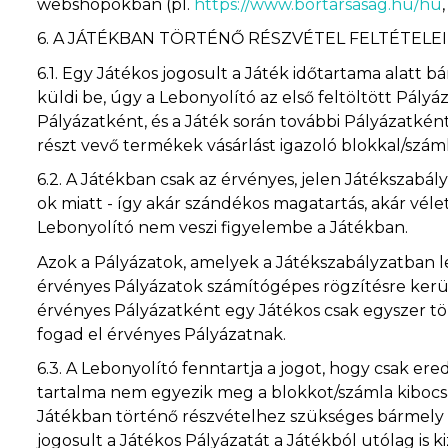
webshopokban (pl.
https://www.bortarsasag.hu/hu
6.
A JÁTÉKBAN TÖRTÉNŐ RÉSZVÉTEL FELTÉTELEI
6.1.
Egy Játékos jogosult a Játék időtartama alatt 
küldi be, úgy a Lebonyolító az első feltöltött Pály
Pályázatként, és a Játék során további Pályázatként 
részt vevő termékek vásárlást igazoló blokkal/száml
6.2.
A Játékban csak az érvényes, jelen Játékszabá
ok miatt - így akár szándékos magatartás, akár véle
Lebonyolító nem veszi figyelembe a Játékban.
Azok a Pályázatok, amelyek a Játékszabályzatban le
érvényes Pályázatok számítógépes rögzítésre kerül
érvényes Pályázatként egy Játékos csak egyszer tölt
fogad el érvényes Pályázatnak.
6.3.
A Lebonyolító fenntartja a jogot, hogy csak er
tartalma nem egyezik meg a blokkot/számla kibocsá
Játékban történő részvételhez szükséges bármely in
jogosult a Játékos Pályázatát a Játékból utólag is ki