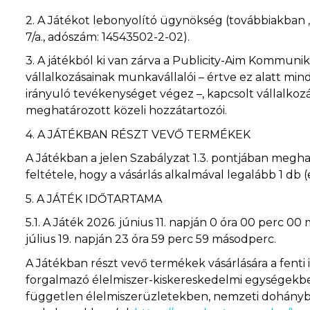
2.
A Játékot lebonyolító ügynökség (továbbiakban „L
7/a., adószám: 14543502-2-02).
3.
A játékból ki van zárva a Publicity-Aim Kommuniká
vállalkozásainak munkavállalói – értve ez alatt mi
irányuló tevékenységet végez –, kapcsolt vállalkozás
meghatározott közeli hozzátartozói.
4.
A JÁTÉKBAN RÉSZT VEVŐ TERMÉKEK
A Játékban a jelen Szabályzat 1.3. pontjában meghatá
feltétele, hogy a vásárlás alkalmával legalább 1 db 
5.
A JÁTÉK IDŐTARTAMA
5.1.
A Játék 2026. június 11. napján 0 óra 00 perc 00
július 19. napján 23 óra 59 perc 59 másodperc.
A Játékban részt vevő termékek vásárlására a fenti
forgalmazó élelmiszer-kiskereskedelmi egységekben 
független élelmiszerüzletekben, nemzeti dohányb