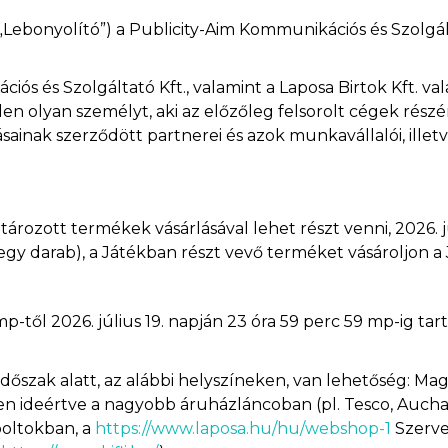
ebonyolító”) a Publicity-Aim Kommunikációs és Szolgálta
ciós és Szolgáltató Kft., valamint a Laposa Birtok Kft. 
nden olyan személyt, aki az előzőleg felsorolt cégek ré
ainak szerződött partnerei és azok munkavállalói, illetve 
rozott termékek vásárlásával lehet részt venni, 2026. júni
(egy darab), a Játékban részt vevő terméket vásároljon a 
 mp-től 2026. július 19. napján 23 óra 59 perc 59 mp-ig t
 időszak alatt, az alábbi helyszíneken, van lehetőség: 
ideértve a nagyobb áruházláncoban (pl. Tesco, Auchan, S
oltokban, a
https://www.laposa.hu/hu/webshop-1
Szerve