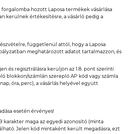
gon forgalomba hozott Laposa termékek vásárlása
 kerülnek értékesítésre, a vásárló pedig a
észvételre, függetlenül attól, hogy a Laposa
zabályzatban meghatározott adatot tartalmazzon, és
n és regisztrálásra kerüljön az 1.8. pont szerinti
azoló blokkon/számlán szereplő AP kód vagy számla
nap, óra, perc), a vásárlás helyével együtt
adása esetén érvényes!
9 karakter maga az egyedi azonosító (minta
álható. Jelen kód mintaként került megadásra, ezt