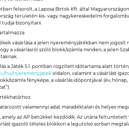
etben felsorolt, a Laposa Birtok Kft. által Magyarorszá
rszág területén kis- vagy nagykereskedelmi forgalomban
l tudja bizonyítani.
tartalmazza
rmékek vásárlása a jelen nyereményjátékban nem jogosít r
hogy a vásárlásról szóló blokk/számla minden, a jelen S
ltaknak.
ás a Játék 5.1. pontban rögzített időtartama alatt történje
.hu/hu/nyeremenyjatek
oldalon, valamint a vásárlást ig
lokk/számla fényképe, a vásárlás időpontjával (év, hónap, 
at”).
értékhatárhoz.
határozott valamennyi adat maradéktalan és helyes meg
amely az AP betűkkel kezdődik. Az utána feltüntetett 
rlást igazoló tételes blokkon a legutolsó sorban megtal