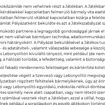
kok/számlák nem vehetnek részt a Játékban. A Játékban
 kérdésekkel kapcsolatban felmerülő bármely vita eseté
atban felmerülő vitákkal kapcsolatban kizárja a felelős
/számlát Pályázatként beküldte és azt a Játékszabályzat 
eműködő partnerei a legnagyobb gondossággal járnak el 
get nem vállalnak bármilyen technikai, adatkommunikáci
i hátrányokért. A Pályázat beküldésével a Játékos tud
 és adatátviteli-, valamint válaszadási sebessége a kisz
s Lebonyolítón kívülálló tényező, mint például (de nem k
 a hálózati torlódás, a lefedettség, valamint a biztonság
l fakadó mindennemű felelősséget és kártérítési kötele
teljesítése végett a Szervező vagy Lebonyolító megvizsg
yzatban rögzített feltételek bármelyikének, úgy az éri
ező vagy Lebonyolító egyoldalú, indokolás nélküli döntése
tes személy neve alatt csapatban, vagy nem létező szemé
 számlával vesznek részt a Játékban, azzal a céllal, hog
lnek például a sorsolásokon és egyéb játékokon történő