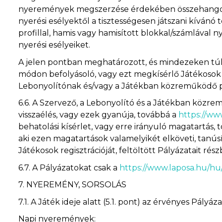
nyeremények megszerzése érdekében összehangolják
nyerési esélyektől a tisztességesen játszani kívánó
profillal, hamis vagy hamisított blokkal/számlával 
nyerési esélyeiket.
A jelen pontban meghatározott, és mindezeken túl
módon befolyásoló, vagy ezt megkísérlő Játékosok
Lebonyolítónak és/vagy a Játékban közreműködő pa
6.6.
A Szervező, a Lebonyolító és a Játékban közremű
visszaélés, vagy ezek gyanúja, továbbá a
https://ww
behatolási kísérlet, vagy erre irányuló magatartás
aki ezen magatartások valamelyikét elköveti, tanús
Játékosok regisztrációját, feltöltött Pályázatait ré
6.7.
A Pályázatokat csak a
https://www.laposa.hu/h
7.
NYEREMÉNY, SORSOLÁS
7.1.
A Játék ideje alatt (5.1. pont) az érvényes Pál
Napi nyeremények: