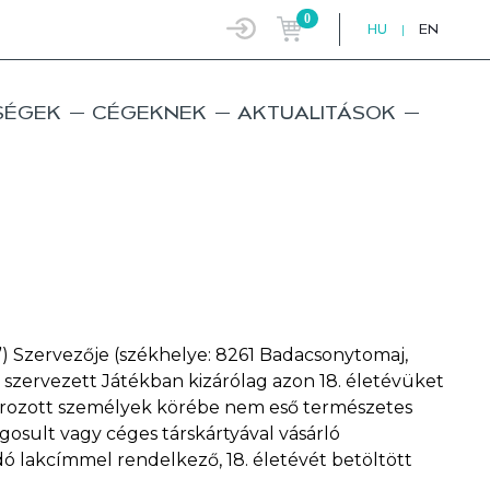
0
HU
|
EN
SÉGEK
CÉGEKNEK
AKTUALITÁSOK
k”) Szervezője (székhelye: 8261 Badacsonytomaj,
la szervezett Játékban kizárólag azon 18. életévüket
atározott személyek körébe nem eső természetes
gosult vagy céges társkártyával vásárló
dó lakcímmel rendelkező, 18. életévét betöltött