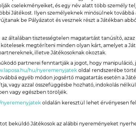
 cselekményeiket, és egy név alatt több személy teljes
 többi Játékost. Ilyen személyeknek minősülnek továbbá 
nyújtanak be Pályázatot és vesznek részt a Játékban abból
 az általában tisztességtelen magatartást tanúsító, a
 kötelesek megtéríteni minden olyan kárt, amelyet a Já
rtnereknek, illetve Játékosoknak okoztak.
ködő partnerei fenntartják a jogot, hogy manipuláció, jo
w.laposa.hu/hu/nyeremenyjatek
oldal rendszerébe törté
, továbbá egyéb módon jogsértő magatartás esetén a Játé
ítja, vagy azzal összefüggésbe hozható, indokolás nélkül
szben vagy egészben töröljék.
u/nyeremenyjatek
oldalán keresztül lehet érvényesen fel
yázatot beküldő Játékosok az alábbi nyereményeket nyerh