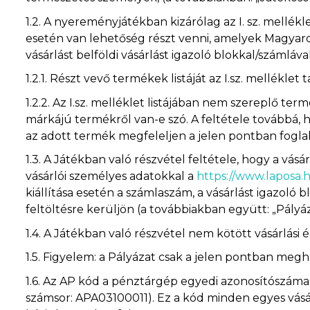
1.2.
A nyereményjátékban kizárólag az I. sz. mellékl
esetén van lehetőség részt venni, amelyek Magyaro
vásárlást belföldi vásárlást igazoló blokkal/számláva
1.2.1.
Részt vevő termékek listáját az I.sz. melléklet 
1.2.2.
Az I.sz. melléklet listájában nem szereplő te
márkájú termékről van-e szó. A feltétele továbbá, 
az adott termék megfeleljen a jelen pontban fogla
1.3.
A Játékban való részvétel feltétele, hogy a vásárl
vásárlói személyes adatokkal a
https://www.laposa
kiállítása esetén a számlaszám, a vásárlást igazoló b
feltöltésre kerüljön (a továbbiakban együtt: „Pályáz
1.4.
A Játékban való részvétel nem kötött vásárlási 
1.5.
Figyelem: a Pályázat csak a jelen pontban meg
1.6.
Az AP kód a pénztárgép egyedi azonosítószáma, 
számsor: APA03100011). Ez a kód minden egyes vásá