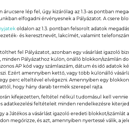
árucsere lép fel, úgy kizárólag az 1.3-as pontban meg
nkban elfogadni érvényesnek a Pályázatot. A csere blo
nyjatek
oldalon az 1.3. pontban felsorolt adatok megadásá
vezeték- és keresztnevét, lakcímét, valamint telefonszám
 tölthet fel Pályázatot, azonban egy vásárlást igazoló bi
eni, minden Pályázathoz külön, önálló blokkon/számlán d
zonos AP kód vagy számlaszám, dátum és idő adatok két 
szi. Ezért amennyiben kettő, vagy több különálló vásárlás
t egy perc elteltével elvégezni. Amennyiben egy blokko
attól, hogy hány darab termék szerepel rajta.
a során kifejezetten, feltétel nélkül tudomásul kell venni
és adatkezelési feltételeit minden rendelkezésre kiterje
ogy a Játékos a vásárlást igazoló eredeti blokkot/számlát 
on megőrizze, és azt, amennyiben nyertessé válik, a jele