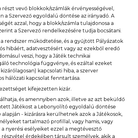
 részt vevő blokkok/számlák érvényességével,
n a Szervező egyoldalú döntése az irányadó. A
ségét azzal, hogy a blokk/számla tulajdonosa a
szerint a Szervező rendelkezésére tudja bocsátani.
a rendszer működtetése, és a gyűjtött Pályázatok
ós hibáért, adatvesztésért vagy az ezekből eredő
omásul veszi, hogy a Játék technikai
olgáló technológia függvénye, és ezáltal ezeket
izárólagosan) kapcsolati hiba, a szerver
os hálózati kapcsolat fenntartása.
zettséget kifejezetten kizár.
álhatja, és amennyiben azok, illetve az azt beküldő
ntett Játékost a Lebonyolító egyoldalú döntése
 alapján - kizárásra kerülhetnek azok a Játékosok,
lyeket tartalmazó profillal, vagy hamis, vagy
y a nyerési esélyeiket ezzel a megtévesztő
 részvétel érdekében társult személyek, akik a