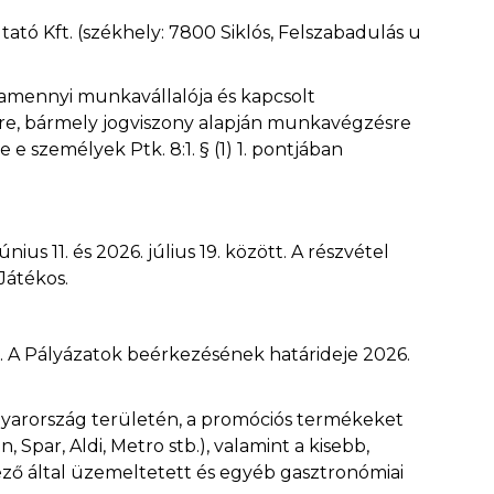
tó Kft. (székhely: 7800 Siklós, Felszabadulás u
valamennyi munkavállalója és kapcsolt
szére, bármely jogviszony alapján munkavégzésre
e személyek Ptk. 8:1. § (1) 1. pontjában
us 11. és 2026. július 19. között. A részvétel
Játékos.
art. A Pályázatok beérkezésének határideje 2026.
Magyarország területén, a promóciós termékeket
par, Aldi, Metro stb.), valamint a kisebb,
ző által üzemeltetett és egyéb gasztronómiai