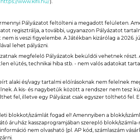
,
https://www.kifli.hu/
).
bármennyi Pályázatot feltölteni a megadott felületen. A
ázatot regisztrálja, a további, ugyanazon Pályázatot tart
nem is veszi figyelembe. A Játékban kizárólag a 2026. jún
ával lehet pályázni.
lyzatnak megfelelő Pályázatok beküldői vehetnek részt
tlen elütés, technikai hiba stb. - nem valós adatokat ta
írt alaki és/vagy tartalmi előírásoknak nem felelnek meg
nek. A kis- és nagybetűk között a rendszer nem tesz kül
het fel, illetve egy Pályázat csak egyszer tölthető fel
edeti blokkot/számlát fogad el! Amennyiben a blokk/szá
tó áruház kasszaprogramjában szereplő blokk/számla-más
formáció nem olvasható (pl. AP kód, számlaszám vásárlás
zárni.