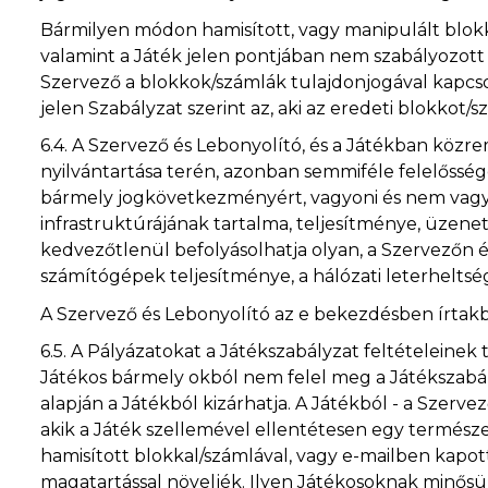
Bármilyen módon hamisított, vagy manipulált blok
valamint a Játék jelen pontjában nem szabályozott
Szervező a blokkok/számlák tulajdonjogával kapcsol
jelen Szabályzat szerint az, aki az eredeti blokkot
6.4.
A Szervező és Lebonyolító, és a Játékban közr
nyilvántartása terén, azonban semmiféle felelőssé
bármely jogkövetkezményért, vagyoni és nem vagyon
infrastruktúrájának tartalma, teljesítménye, üzenet-
kedvezőtlenül befolyásolhatja olyan, a Szervezőn é
számítógépek teljesítménye, a hálózati leterheltség,
A Szervező és Lebonyolító az e bekezdésben írtakbó
6.5.
A Pályázatokat a Játékszabályzat feltételeinek 
Játékos bármely okból nem felel meg a Játékszabál
alapján a Játékból kizárhatja. A Játékból - a Szerv
akik a Játék szellemével ellentétesen egy természe
hamisított blokkal/számlával, vagy e-mailben kapott
magatartással növeljék. Ilyen Játékosoknak minősü