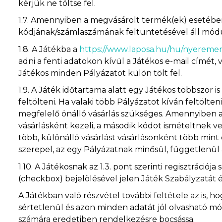
kérjük ne töltse fel.
1.7.
Amennyiben a megvásárolt termék(ek) esetében 
kódjának/számlaszámának feltüntetésével áll módu
1.8.
A Játékba a
https://www.laposa.hu/hu/nyereme
adni a fenti adatokon kívül a Játékos e-mail címét, 
Játékos minden Pályázatot külön tölt fel.
1.9.
A Játék időtartama alatt egy Játékos többször is
feltölteni. Ha valaki több Pályázatot kíván feltölt
megfelelő önálló vásárlás szükséges. Amennyiben a
vásárlásként kezeli, a második kódot ismételtnek ve
több, különálló vásárlást vásárlásonként több min
szerepel, az egy Pályázatnak minősül, függetlenül 
1.10.
A Játékosnak az 1.3. pont szerinti regisztrációj
(checkbox) bejelölésével jelen Játék Szabályzatát 
A Játékban való részvétel további feltétele az is, h
sértetlenül és azon minden adatát jól olvasható mód
számára eredetiben rendelkezésre bocsássa.