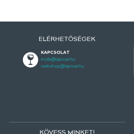
ELÉRHETŐSÉGEK
KAPCSOLAT
iroda@laposa.hu
webshop@laposa.hu
KÖVESS MINKET!