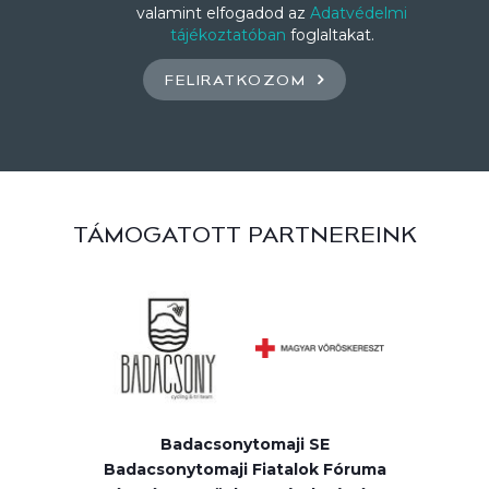
valamint elfogadod az
Adatvédelmi
tájékoztatóban
foglaltakat.
FELIRATKOZOM
TÁMOGATOTT PARTNEREINK
Badacsonytomaji SE
Badacsonytomaji Fiatalok Fóruma