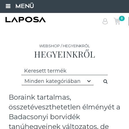
MENÜ
0
WEBSHOP / HEGYEINKRŐL
HEGYEINKRŐL
Minden kategóriában
Boraink tartalmas,
összetéveszthetetlen élményét a
Badacsonyi borvidék
tanúhegyeinek változatos, de