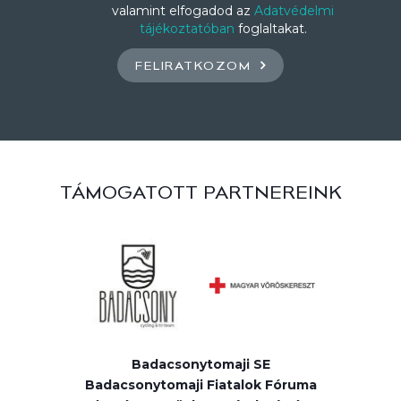
valamint elfogadod az
Adatvédelmi
tájékoztatóban
foglaltakat.
FELIRATKOZOM
TÁMOGATOTT PARTNEREINK
Badacsonytomaji SE
Badacsonytomaji Fiatalok Fóruma