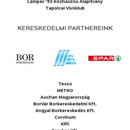
Lámpás '92 Közhasznú Alapítvány
Tapolcai Vívóklub
KERESKEDELMI PARTNEREINK
Tesco
METRO
Auchan Magyarország
BorVár Borkereskedelmi Kft.
Angyal Borkereskedés Kft.
Corvinum
Kifli