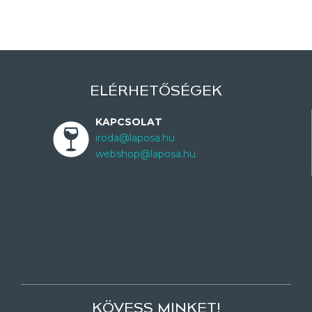
ELÉRHETŐSÉGEK
KAPCSOLAT
iroda@laposa.hu
webshop@laposa.hu
KÖVESS MINKET!