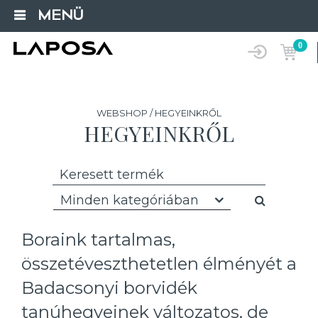
MENÜ
0
WEBSHOP / HEGYEINKRŐL
HEGYEINKRŐL
Minden kategóriában
Boraink tartalmas,
összetéveszthetetlen élményét a
Badacsonyi borvidék
tanúhegyeinek változatos, de