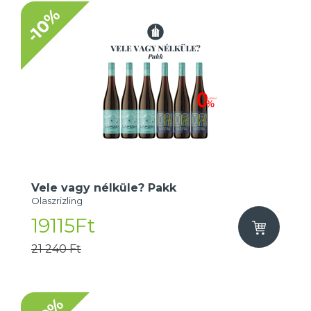
-10%
Vele vagy nélküle? Pakk
Olaszrizling
19115Ft
21 240 Ft