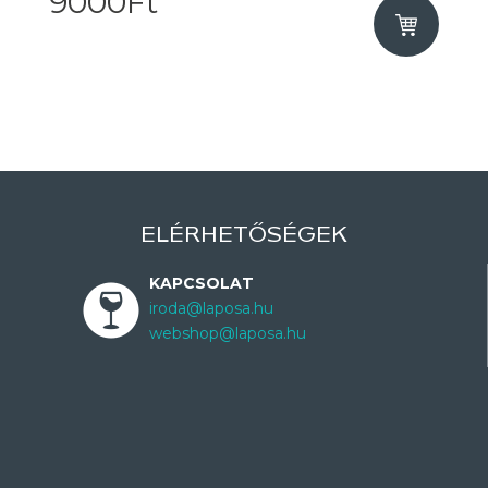
9000Ft
ELÉRHETŐSÉGEK
KAPCSOLAT
iroda@laposa.hu
webshop@laposa.hu