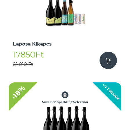
Laposa Kikapcs
17850Ft
21 010 Ft
ÚJ TERMÉK
-18%