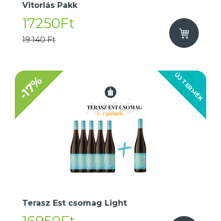
Vitorlás Pakk
17250Ft
19 140 Ft
ÚJ TERMÉK
-17%
Terasz Est csomag Light