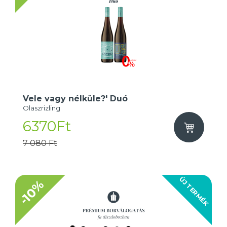
Vele vagy nélküle?' Duó
Olaszrizling
6370Ft
7 080 Ft
ÚJ TERMÉK
-10%