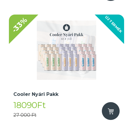
ÚJ TERMÉK
-33%
Cooler Nyári Pakk
18090Ft
27 000 Ft