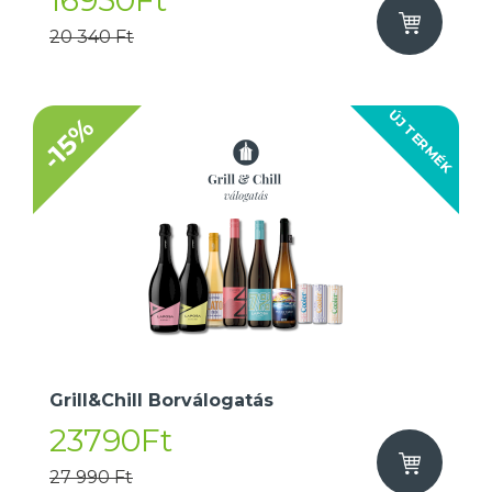
16950Ft
20 340 Ft
ÚJ TERMÉK
-15%
Grill&Chill Borválogatás
23790Ft
27 990 Ft