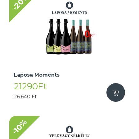
-20%
Laposa Moments
21290Ft
26 640 Ft
-10%