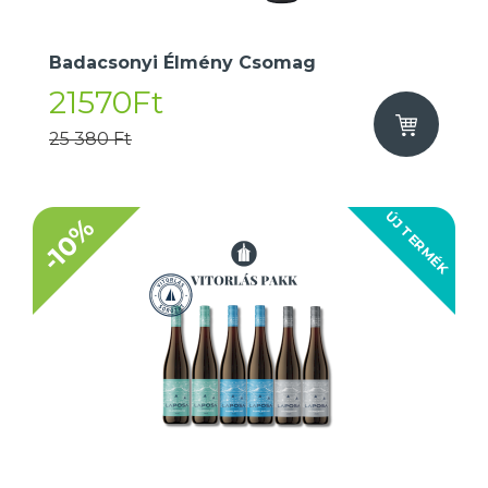
Badacsonyi Élmény Csomag
21570Ft
25 380 Ft
ÚJ TERMÉK
-10%