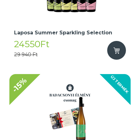
Laposa Summer Sparkling Selection
24550Ft
29 940 Ft
ÚJ TERMÉK
-15%