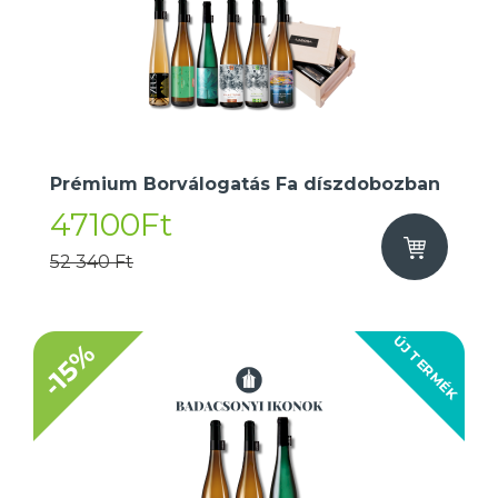
Prémium Borválogatás Fa díszdobozban
47100Ft
52 340 Ft
ÚJ TERMÉK
-15%