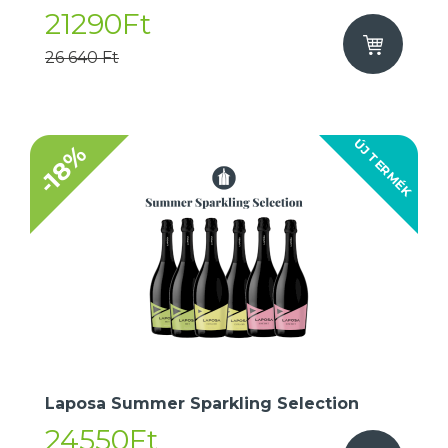
21290Ft
26 640 Ft
ÚJ TERMÉK
-18%
Laposa Summer Sparkling Selection
24550Ft