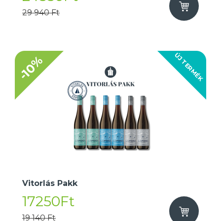
29 940 Ft
ÚJ TERMÉK
-10%
Vitorlás Pakk
17250Ft
19 140 Ft