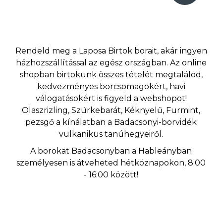
Rendeld meg a Laposa Birtok borait, akár ingyen
házhozszállítással az egész országban. Az online
shopban birtokunk összes tételét megtalálod,
kedvezményes borcsomagokért, havi
válogatásokért is figyeld a webshopot!
Olaszrizling, Szürkebarát, Kéknyelű, Furmint,
pezsgő a kínálatban a Badacsonyi-borvidék
vulkanikus tanúhegyeiről.
A borokat Badacsonyban a Hableányban
személyesen is átveheted hétköznapokon, 8:00
- 16:00 között!