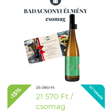
ÚJ TERMÉK
25 380 Ft
-15%
21 570 Ft /
csomag