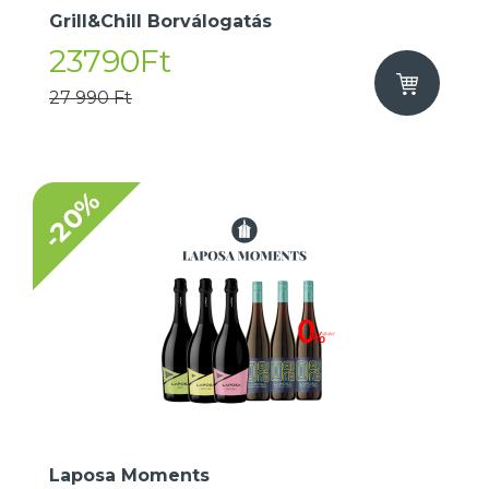
Grill&Chill Borválogatás
23790Ft
27 990 Ft
-20%
Laposa Moments