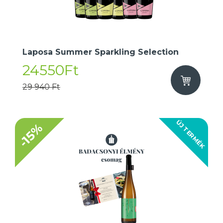
Laposa Summer Sparkling Selection
24550Ft
29 940 Ft
ÚJ TERMÉK
-15%