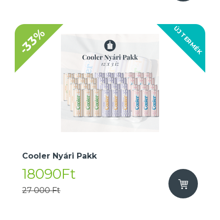
ÚJ TERMÉK
-33%
Cooler Nyári Pakk
18090Ft
27 000 Ft