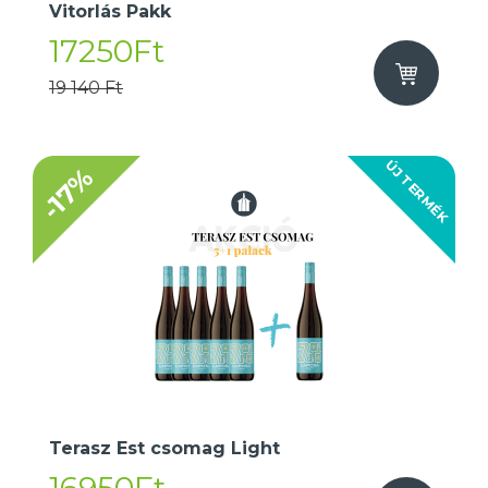
Vitorlás Pakk
17250Ft
19 140 Ft
ÚJ TERMÉK
-17%
Terasz Est csomag Light