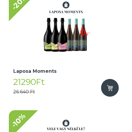
-20%
Laposa Moments
21290Ft
26 640 Ft
-10%