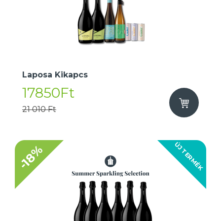
Laposa Kikapcs
17850Ft
21 010 Ft
ÚJ TERMÉK
-18%