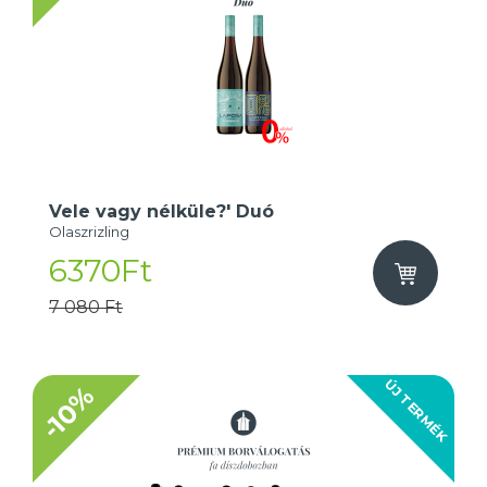
Vele vagy nélküle?' Duó
Olaszrizling
6370Ft
7 080 Ft
ÚJ TERMÉK
-10%