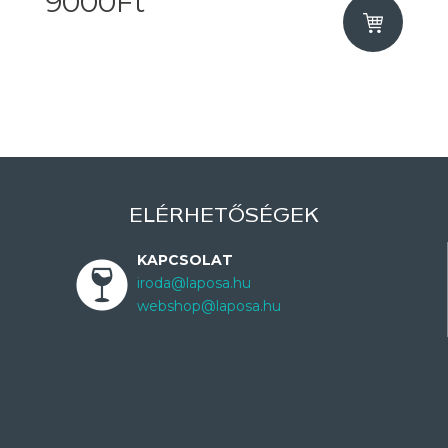
9000Ft
ELÉRHETŐSÉGEK
KAPCSOLAT
iroda@laposa.hu
webshop@laposa.hu