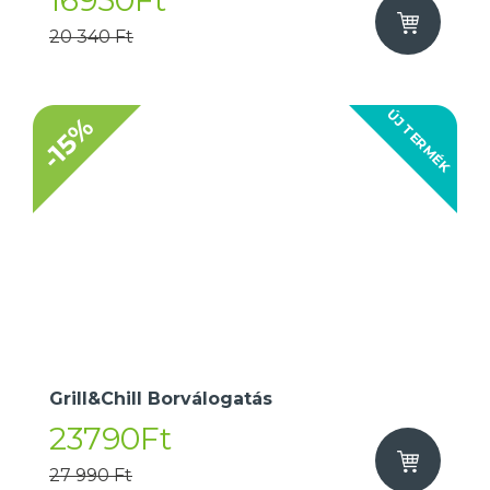
16950Ft
20 340 Ft
ÚJ TERMÉK
-15%
Grill&Chill Borválogatás
23790Ft
27 990 Ft