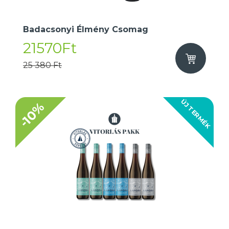
Badacsonyi Élmény Csomag
21570Ft
25 380 Ft
ÚJ TERMÉK
-10%