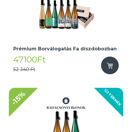
Prémium Borválogatás Fa díszdobozban
47100Ft
52 340 Ft
ÚJ TERMÉK
-15%