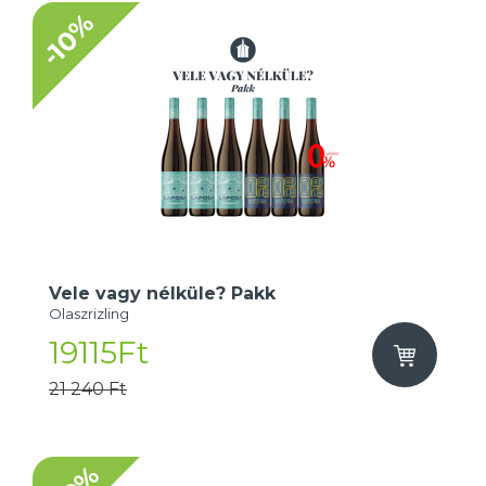
-10%
Vele vagy nélküle? Pakk
Olaszrizling
19115Ft
21 240 Ft