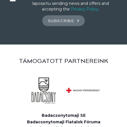
laposa.hu sending news and offers and
accepting the
Privacy Policy
.
SUBSCRIBE
TÁMOGATOTT PARTNEREINK
Badacsonytomaji SE
Badacsonytomaji Fiatalok Fóruma