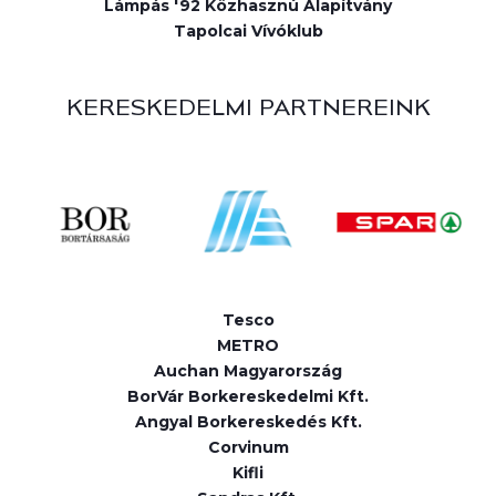
Lámpás '92 Közhasznú Alapítvány
Tapolcai Vívóklub
KERESKEDELMI PARTNEREINK
Tesco
METRO
Auchan Magyarország
BorVár Borkereskedelmi Kft.
Angyal Borkereskedés Kft.
Corvinum
Kifli