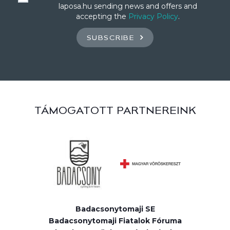
laposa.hu sending news and offers and
accepting the
Privacy Policy
.
SUBSCRIBE
TÁMOGATOTT PARTNEREINK
Badacsonytomaji SE
Badacsonytomaji Fiatalok Fóruma