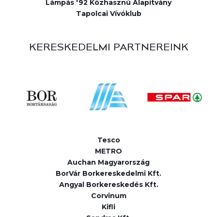
Lámpás '92 Közhasznú Alapítvány
Tapolcai Vívóklub
KERESKEDELMI PARTNEREINK
Tesco
METRO
Auchan Magyarország
BorVár Borkereskedelmi Kft.
Angyal Borkereskedés Kft.
Corvinum
Kifli