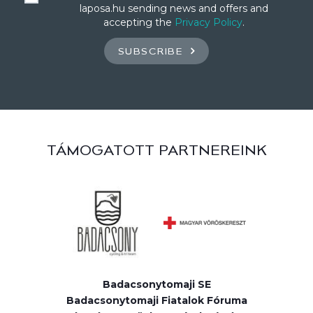
laposa.hu sending news and offers and
accepting the
Privacy Policy
.
SUBSCRIBE
TÁMOGATOTT PARTNEREINK
Badacsonytomaji SE
Badacsonytomaji Fiatalok Fóruma