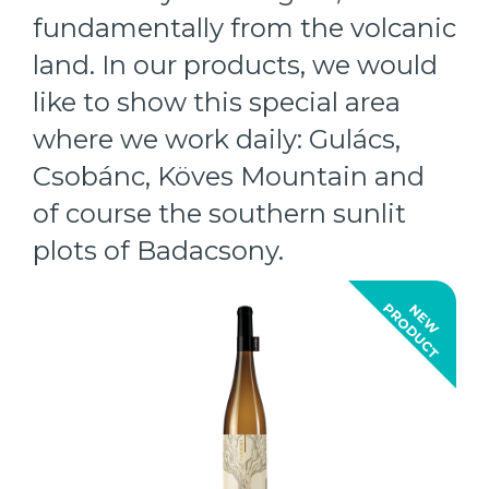
fundamentally from the volcanic
land. In our products, we would
like to show this special area
where we work daily: Gulács,
Csobánc, Köves Mountain and
of course the southern sunlit
plots of Badacsony.
T
N
E
W
P
R
O
D
U
C