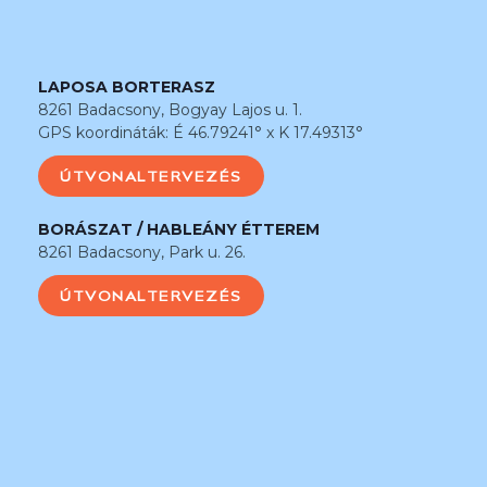
LAPOSA BORTERASZ
8261 Badacsony, Bogyay Lajos u. 1.
GPS koordináták: É 46.79241° x K 17.49313°
ÚTVONALTERVEZÉS
BORÁSZAT / HABLEÁNY ÉTTEREM
8261 Badacsony, Park u. 26.
ÚTVONALTERVEZÉS