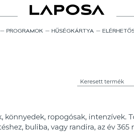
PROGRAMOK
HŰSÉGKÁRTYA
ELÉRHETŐ
k, könnyedek, ropogósak, intenzívek. T
téshez, buliba, vagy randira, az év 365