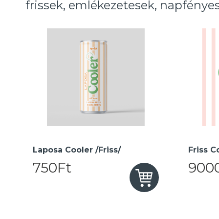
frissek, emlékezetesek, napfényes
Laposa Cooler /Friss/
Friss C
750Ft
900