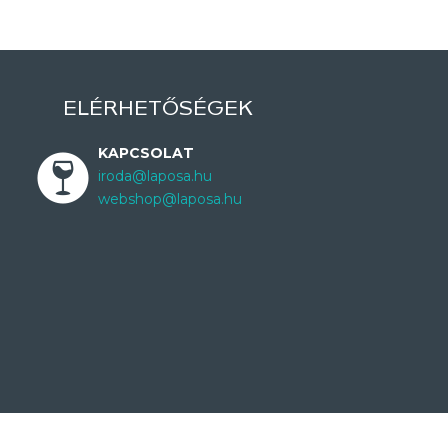
ELÉRHETŐSÉGEK
KAPCSOLAT
iroda@laposa.hu
webshop@laposa.hu