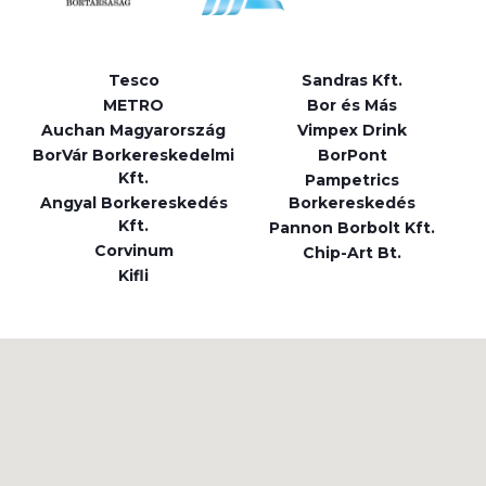
Tesco
Sandras Kft.
METRO
Bor és Más
Auchan Magyarország
Vimpex Drink
BorVár Borkereskedelmi
BorPont
Kft.
Pampetrics
Angyal Borkereskedés
Borkereskedés
Kft.
Pannon Borbolt Kft.
Corvinum
Chip-Art Bt.
Kifli