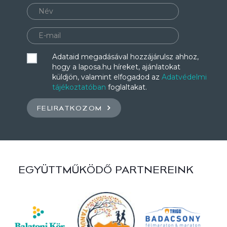
Adataid megadásával hozzájárulsz ahhoz,
hogy a laposa.hu híreket, ajánlatokat
küldjön, valamint elfogadod az
Adatvédelmi
tájékoztatóban
foglaltakat.
FELIRATKOZOM
EGYÜTTMŰKÖDŐ PARTNEREINK