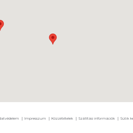
adatvédelem
Impresszum
Közzétételek
Szállítási információk
Sütik k