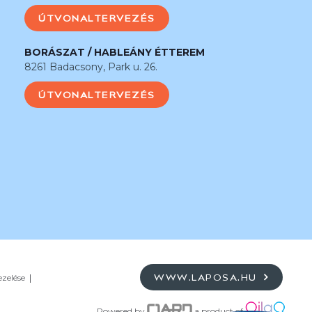
ÚTVONALTERVEZÉS
BORÁSZAT / HABLEÁNY ÉTTEREM
8261 Badacsony, Park u. 26.
ÚTVONALTERVEZÉS
ezelése
WWW.LAPOSA.HU
Powered by
a product of