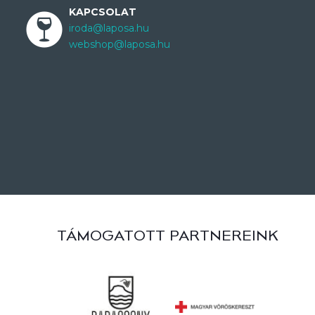
KAPCSOLAT
iroda@laposa.hu
webshop@laposa.hu
TÁMOGATOTT PARTNEREINK