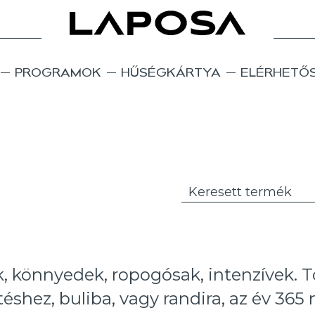
PROGRAMOK
HŰSÉGKÁRTYA
ELÉRHETŐ
k, könnyedek, ropogósak, intenzívek. T
téshez, buliba, vagy randira, az év 365