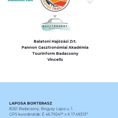
Balatoni Hajózási Zrt.
Pannon Gasztronómiai Akadémia
Tourinform Badacsony
Vincells
LAPOSA BORTERASZ
8261 Badacsony, Bogyay Lajos u. 1.
GPS koordináták: É 46.79241° x K 17.49313°