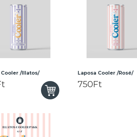
Cooler /Illatos/
Laposa Cooler /Rosé/
t
750Ft