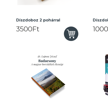
Díszdoboz 2 pohárral
Díszdo
3500Ft
1000