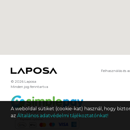
Felhasználás és 
© 2026 Laposa
Minden jog fenntartva
A weboldal sütiket (cookie-kat) használ, hogy bizto
az
Általános adatvédelmi tájékoztatónkat!