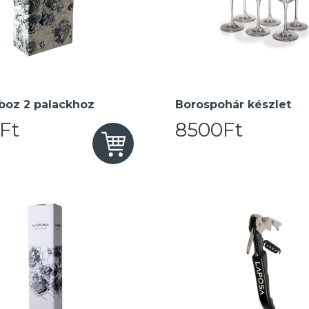
boz 2 palackhoz
Borospohár készlet
Ft
8500Ft