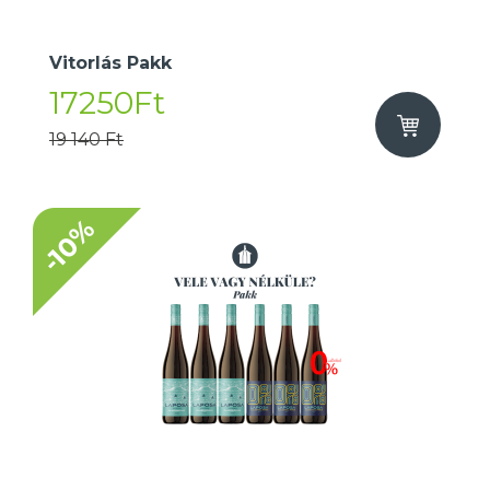
Vitorlás Pakk
17250Ft
19 140 Ft
-10%