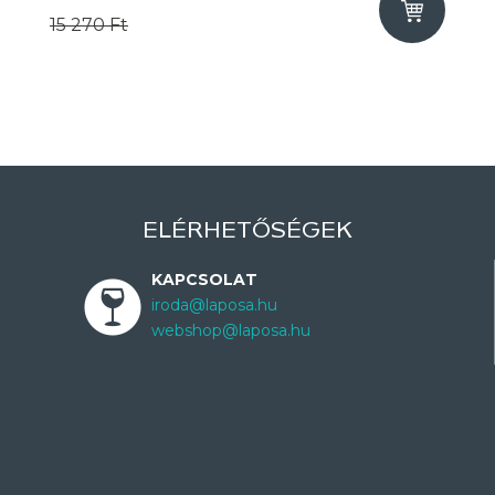
15 270 Ft
ELÉRHETŐSÉGEK
KAPCSOLAT
iroda@laposa.hu
webshop@laposa.hu