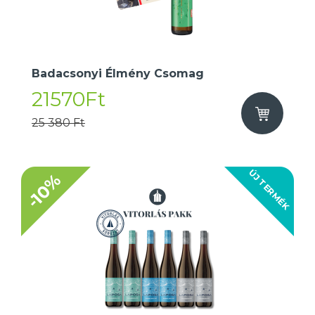
Badacsonyi Élmény Csomag
21570Ft
25 380 Ft
ÚJ TERMÉK
-10%