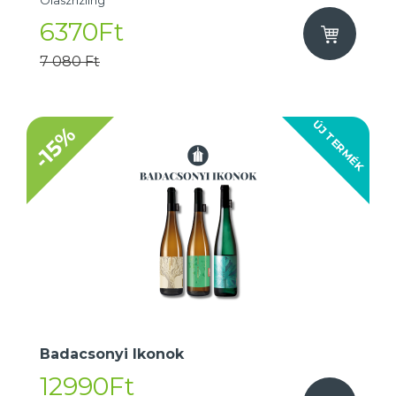
Olaszrizling
6370Ft
7 080 Ft
ÚJ TERMÉK
-15%
Badacsonyi Ikonok
12990Ft