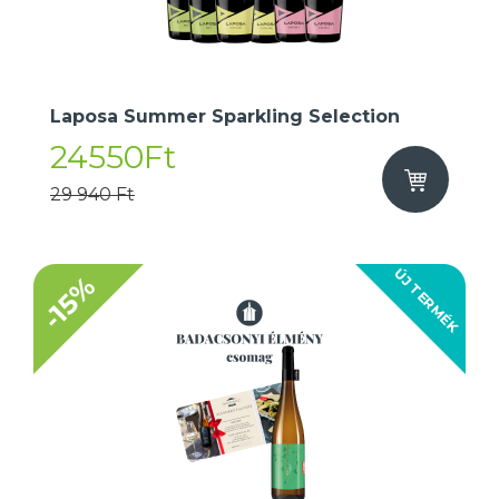
Laposa Summer Sparkling Selection
24550Ft
29 940 Ft
ÚJ TERMÉK
-15%