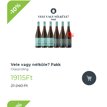
-10%
Vele vagy nélküle? Pakk
Olaszrizling
19115Ft
21 240 Ft