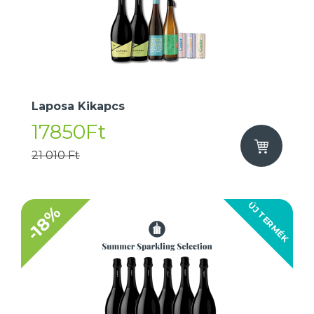
Laposa Kikapcs
17850Ft
21 010 Ft
ÚJ TERMÉK
-18%