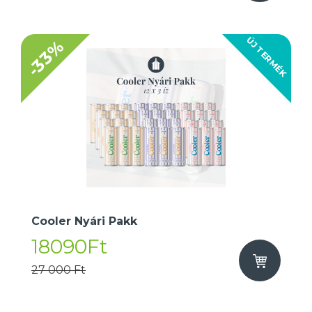
ÚJ TERMÉK
-33%
Cooler Nyári Pakk
18090Ft
27 000 Ft