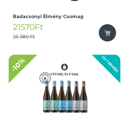
Badacsonyi Élmény Csomag
21570Ft
25 380 Ft
ÚJ TERMÉK
-10%