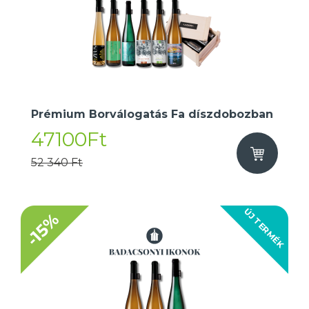
Prémium Borválogatás Fa díszdobozban
47100Ft
52 340 Ft
ÚJ TERMÉK
-15%