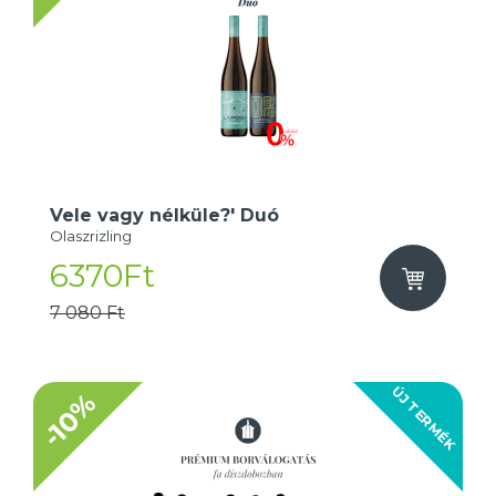
Vele vagy nélküle?' Duó
Olaszrizling
6370Ft
7 080 Ft
ÚJ TERMÉK
-10%