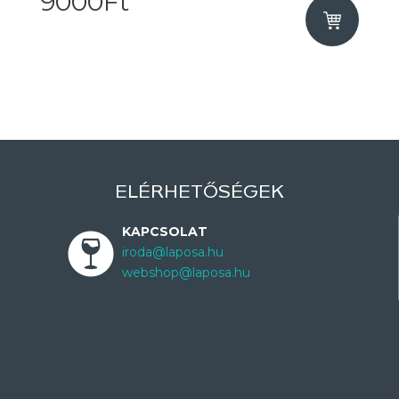
9000Ft
ELÉRHETŐSÉGEK
KAPCSOLAT
iroda@laposa.hu
webshop@laposa.hu