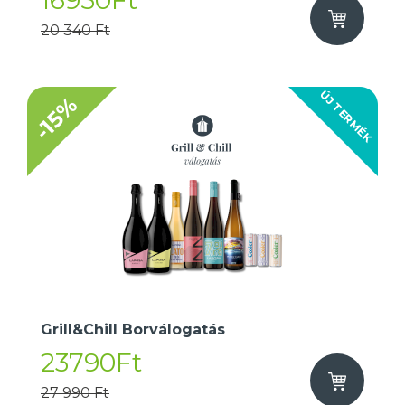
16950Ft
20 340 Ft
ÚJ TERMÉK
-15%
Grill&Chill Borválogatás
23790Ft
27 990 Ft