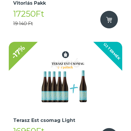
Vitorlás Pakk
17250Ft
19 140 Ft
ÚJ TERMÉK
-17%
Terasz Est csomag Light