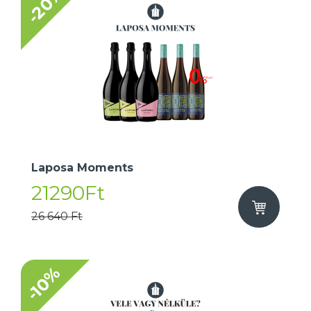
-20%
Laposa Moments
21290Ft
26 640 Ft
-10%