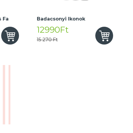
 Fa
Badacsonyi Ikonok
12990Ft
15 270 Ft