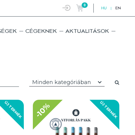
0
HU
|
EN
SÉGEK
CÉGEKNEK
AKTUALITÁSOK
Minden kategóriában
ÚJ TERMÉK
ÚJ TERMÉK
-10%