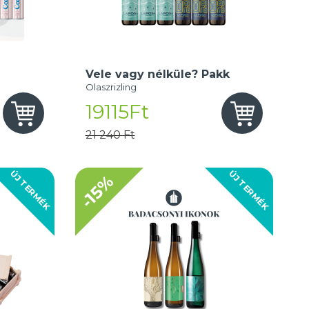
Vele vagy nélküle? Pakk
Olaszrizling
19115Ft
21 240 Ft
ÚJ TERMÉK
ÚJ TERMÉK
-15%