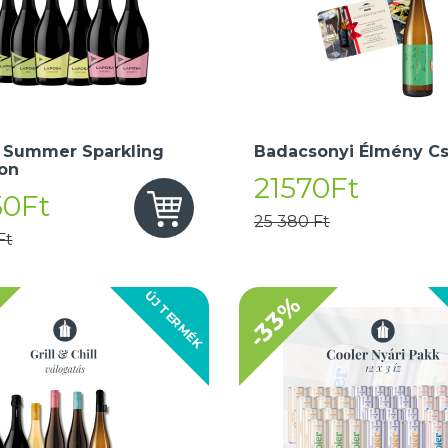
 Summer Sparkling
Badacsonyi Élmény C
ion
21570Ft
50Ft
25 380 Ft
Ft
ÚJ TERMÉK
-33%