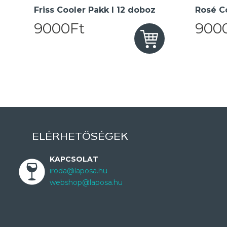
Friss Cooler Pakk I 12 doboz
Rosé Co
9000Ft
900
ELÉRHETŐSÉGEK
KAPCSOLAT
iroda@laposa.hu
webshop@laposa.hu