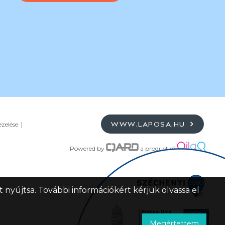
ezelése
WWW.LAPOSA.HU
Powered by
a product of
 nyújtsa. További információkért kérjük olvassa el
Megértettem