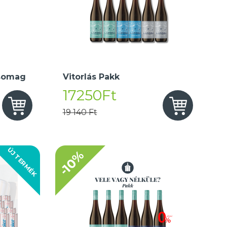
somag
Vitorlás Pakk
17250Ft
19 140 Ft
ÚJ TERMÉK
-10%