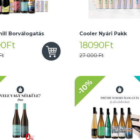
hill Borválogatás
Cooler Nyári Pakk
90Ft
18090Ft
Ft
27 000 Ft
-10%