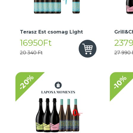
Terasz Est csomag Light
Grill&C
16950Ft
237
20 340 Ft
27 990 
-20%
-10%