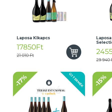
Laposa Kikapcs
Laposa
Select
17850Ft
245
21 010 Ft
29 940 
ÚJ TERMÉK
-17%
-15%