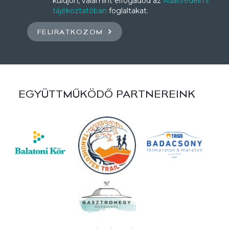
küldjön, valamint elfogadod az
Adatvédelmi
tájékoztatóban
foglaltakat.
FELIRATKOZOM
EGYÜTTMŰKÖDŐ PARTNEREINK