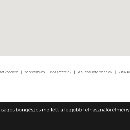
adatvédelem
Impresszum
Közzétételek
Szállítási információk
Sütik k
nságos böngészés mellett a legjobb felhasználói élményt