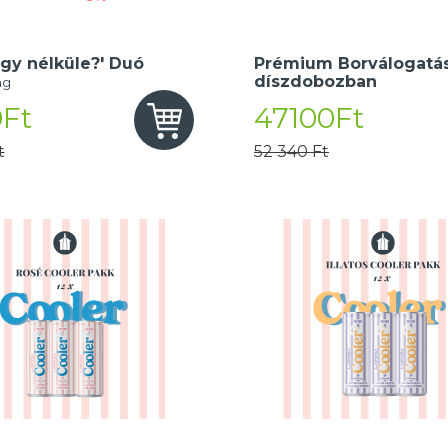
gy nélküle?' Duó
Prémium Borválogatás
díszdobozban
ng
Ft
47100Ft
t
52 340 Ft