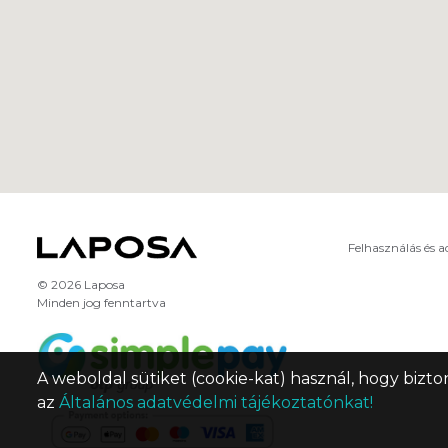
Felhasználás és 
© 2026 Laposa
Minden jog fenntartva
A weboldal sütiket (cookie-kat) használ, hogy bizto
az
Általános adatvédelmi tájékoztatónkat!