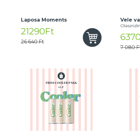
Laposa Moments
Vele va
Olaszrizli
21290Ft
6370
26 640 Ft
7 080 F