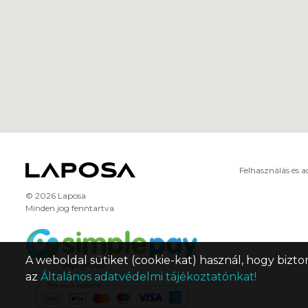
Felhasználás és 
© 2026 Laposa
Minden jog fenntartva
A weboldal sütiket (cookie-kat) használ, hogy bizto
az
Általános adatvédelmi tájékoztatónkat!