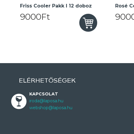
Friss Cooler Pakk I 12 doboz
Rosé Co
9000Ft
900
ELÉRHETŐSÉGEK
KAPCSOLAT
iroda@laposa.hu
webshop@laposa.hu