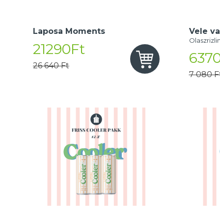
Laposa Moments
Vele va
Olaszrizli
21290Ft
6370
26 640 Ft
7 080 F