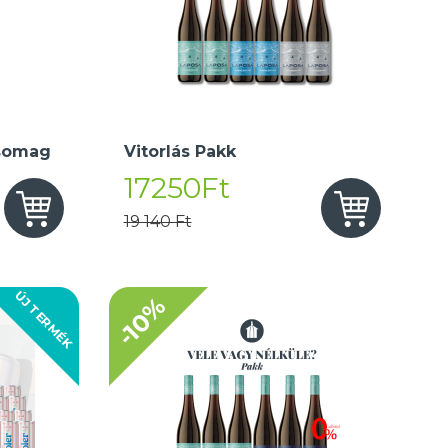
somag
Vitorlás Pakk
17250Ft
19 140 Ft
ÚJ TERMÉK
-10%