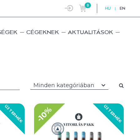
0
HU
|
EN
SÉGEK
CÉGEKNEK
AKTUALITÁSOK
Minden kategóriában
ÚJ TERMÉK
ÚJ TERMÉK
-10%