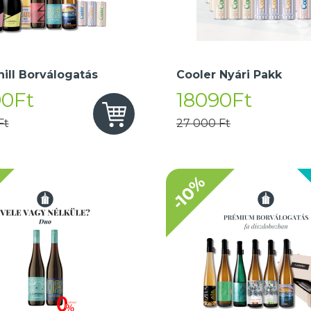
hill Borválogatás
Cooler Nyári Pakk
90Ft
18090Ft
Ft
27 000 Ft
-10%