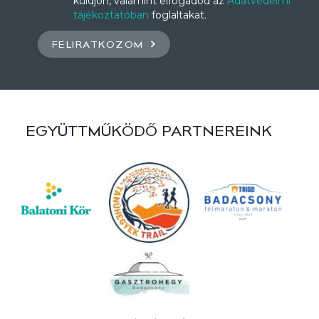
küldjön, valamint elfogadod az
Adatvédelmi
tájékoztatóban
foglaltakat.
FELIRATKOZOM
EGYÜTTMŰKÖDŐ PARTNEREINK