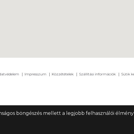
adatvédelem
Impresszum
Közzétételek
Szállítási információk
Sütik k
nságos böngészés mellett a legjobb felhasználói élményt