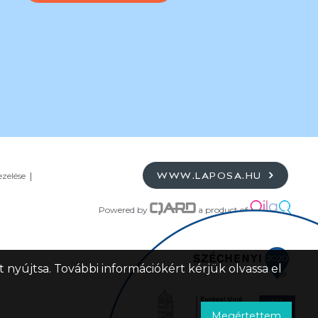
ezelése
WWW.LAPOSA.HU
Powered by
a product of
 nyújtsa. További információkért kérjük olvassa el
Megértettem