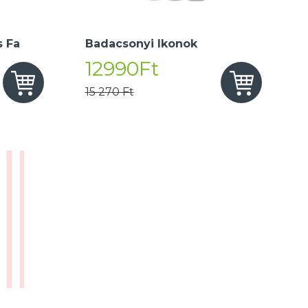
 Fa
Badacsonyi Ikonok
12990Ft
15 270 Ft