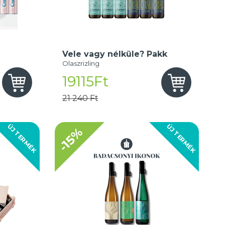
Vele vagy nélküle? Pakk
Olaszrizling
19115Ft
21 240 Ft
ÚJ TERMÉK
ÚJ TERMÉK
-15%