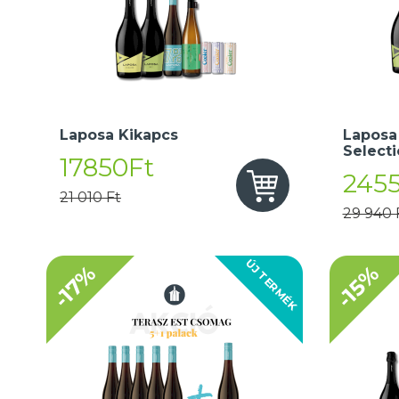
Laposa Kikapcs
Laposa
Select
17850Ft
245
21 010 Ft
29 940 
ÚJ TERMÉK
-17%
-15%