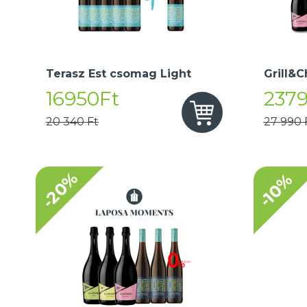
Terasz Est csomag Light
Grill&C
16950Ft
237
20 340 Ft
27 990 
-20%
-10%