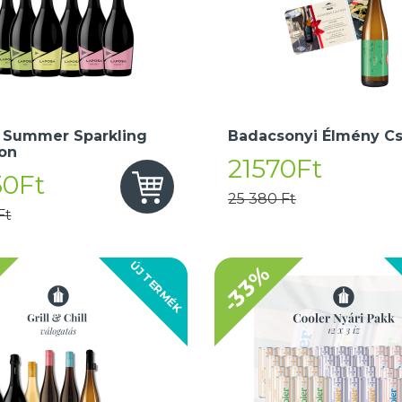
 Summer Sparkling
Badacsonyi Élmény C
ion
21570Ft
50Ft
25 380 Ft
Ft
ÚJ TERMÉK
-33%