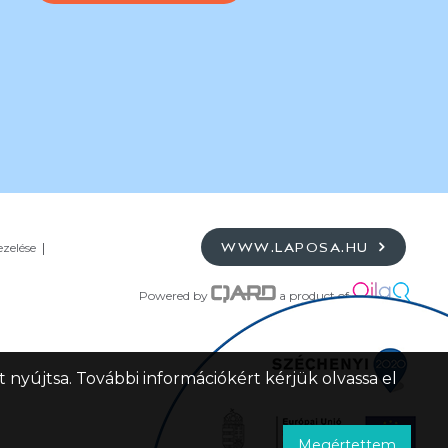
ezelése
WWW.LAPOSA.HU
Powered by
a product of
 nyújtsa. További információkért kérjük olvassa el
Megértettem