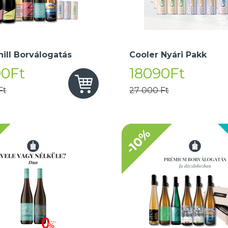
hill Borválogatás
Cooler Nyári Pakk
90Ft
18090Ft
Ft
27 000 Ft
-10%