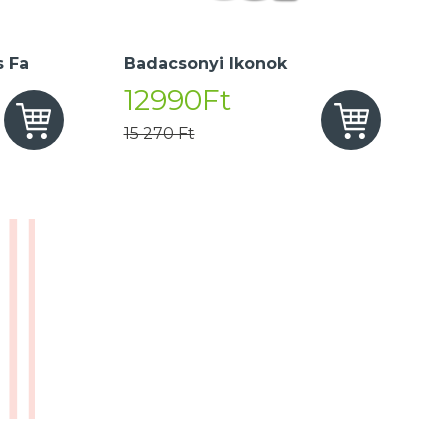
 Fa
Badacsonyi Ikonok
12990Ft
15 270 Ft