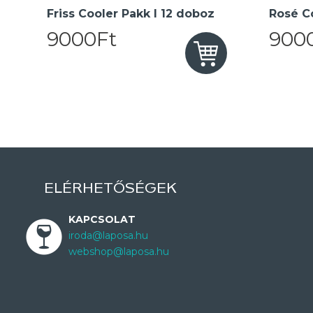
Friss Cooler Pakk I 12 doboz
Rosé Co
9000Ft
900
ELÉRHETŐSÉGEK
KAPCSOLAT
iroda@laposa.hu
webshop@laposa.hu