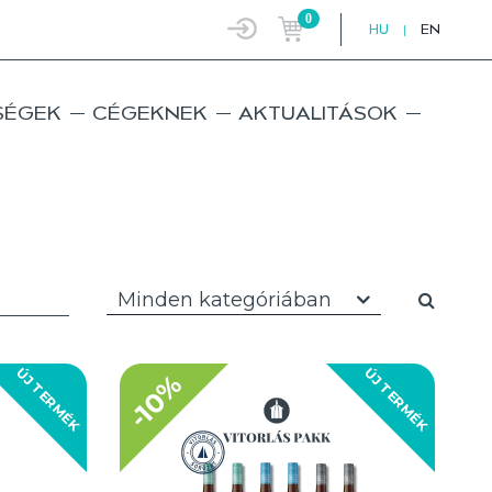
0
HU
|
EN
SÉGEK
CÉGEKNEK
AKTUALITÁSOK
Minden kategóriában
ÚJ TERMÉK
ÚJ TERMÉK
-10%