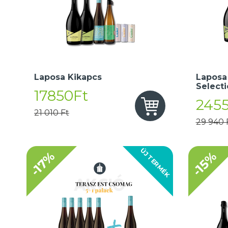
Laposa Kikapcs
Laposa
Select
17850Ft
245
21 010 Ft
29 940 
ÚJ TERMÉK
-17%
-15%