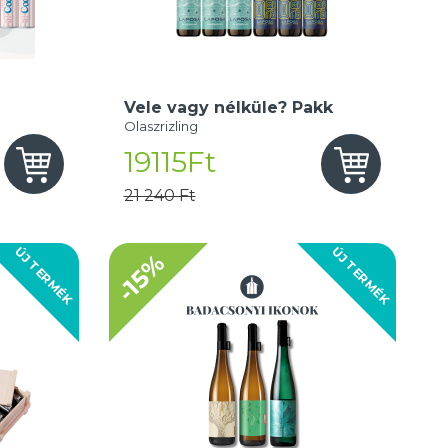
Vele vagy nélküle? Pakk
Olaszrizling
19115Ft
21 240 Ft
ÚJ TERMÉK
ÚJ TERMÉK
-15%