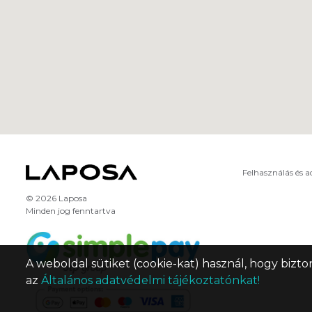
Felhasználás és 
© 2026 Laposa
Minden jog fenntartva
A weboldal sütiket (cookie-kat) használ, hogy bizto
az
Általános adatvédelmi tájékoztatónkat!