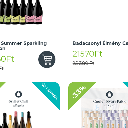
 Summer Sparkling
Badacsonyi Élmény C
ion
21570Ft
50Ft
25 380 Ft
Ft
ÚJ TERMÉK
-33%