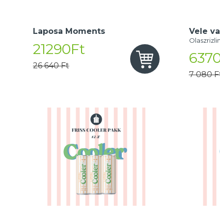
Laposa Moments
Vele va
Olaszrizli
21290Ft
6370
26 640 Ft
7 080 F