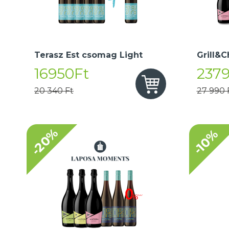
Terasz Est csomag Light
Grill&C
16950Ft
237
20 340 Ft
27 990 
-20%
-10%