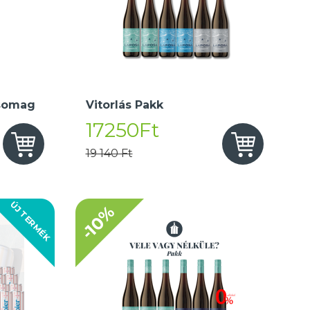
somag
Vitorlás Pakk
17250Ft
19 140 Ft
ÚJ TERMÉK
-10%