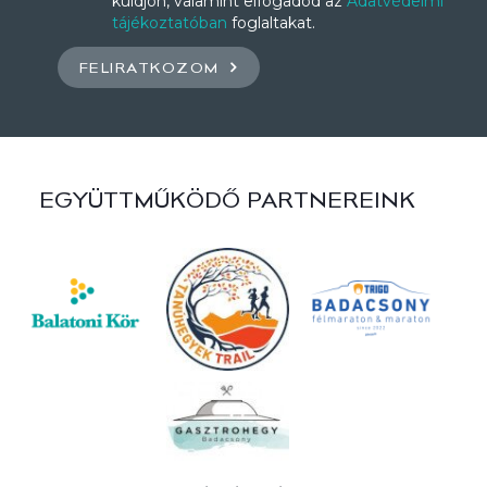
küldjön, valamint elfogadod az
Adatvédelmi
tájékoztatóban
foglaltakat.
FELIRATKOZOM
EGYÜTTMŰKÖDŐ PARTNEREINK