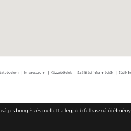
adatvédelem
Impresszum
Közzétételek
Szállítási információk
Sütik k
nságos böngészés mellett a legjobb felhasználói élményt