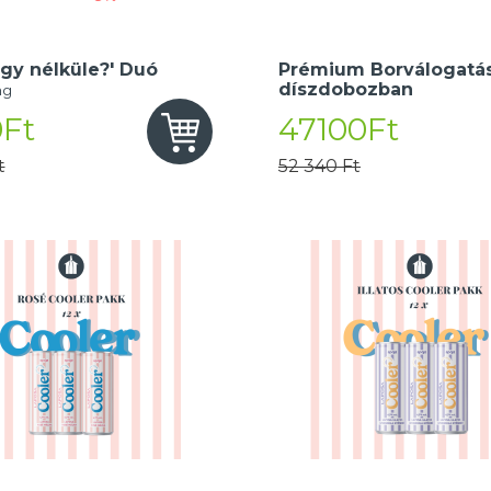
gy nélküle?' Duó
Prémium Borválogatás
díszdobozban
ng
Ft
47100Ft
t
52 340 Ft