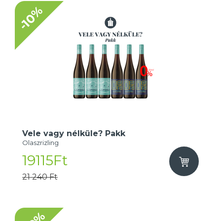
-10%
Vele vagy nélküle? Pakk
Olaszrizling
19115Ft
21 240 Ft