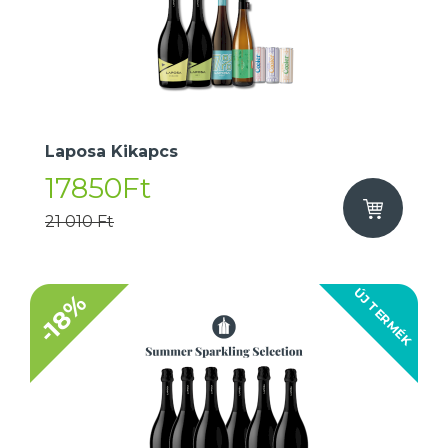
Laposa Kikapcs
17850Ft
21 010 Ft
ÚJ TERMÉK
-18%