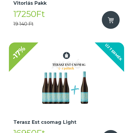
Vitorlás Pakk
17250Ft
19 140 Ft
ÚJ TERMÉK
-17%
Terasz Est csomag Light