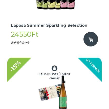
Laposa Summer Sparkling Selection
24550Ft
29 940 Ft
ÚJ TERMÉK
-15%