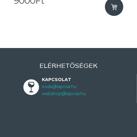
9000Ft
ELÉRHETŐSÉGEK
KAPCSOLAT
iroda@laposa.hu
webshop@laposa.hu