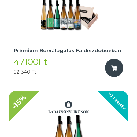
Prémium Borválogatás Fa díszdobozban
47100Ft
52 340 Ft
ÚJ TERMÉK
-15%