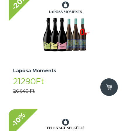
-20%
Laposa Moments
21290Ft
26 640 Ft
-10%