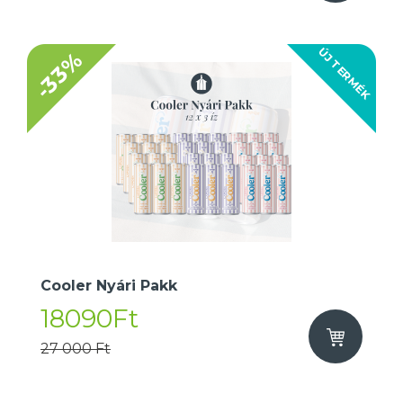
ÚJ TERMÉK
-33%
Cooler Nyári Pakk
18090Ft
27 000 Ft