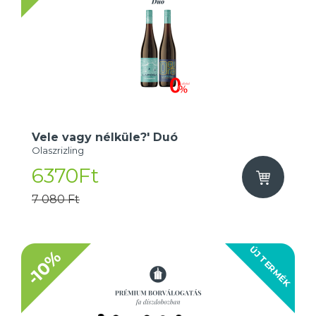
Vele vagy nélküle?' Duó
Olaszrizling
6370Ft
7 080 Ft
ÚJ TERMÉK
-10%