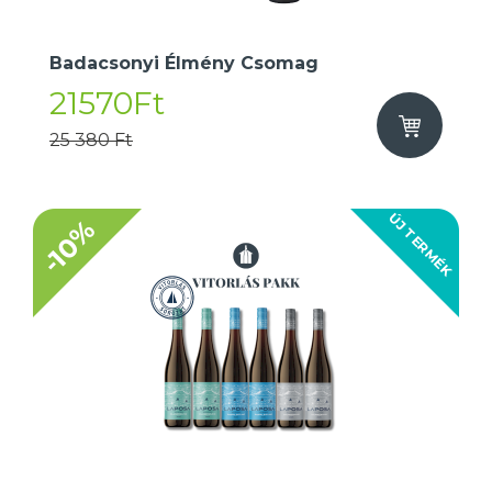
Badacsonyi Élmény Csomag
21570Ft
25 380 Ft
ÚJ TERMÉK
-10%