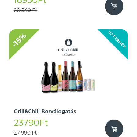
16950Ft
20 340 Ft
ÚJ TERMÉK
-15%
Grill&Chill Borválogatás
23790Ft
27 990 Ft