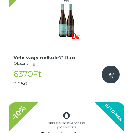
Vele vagy nélküle?' Duó
Olaszrizling
6370Ft
7 080 Ft
ÚJ TERMÉK
-10%