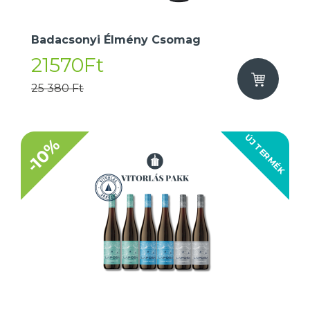
Badacsonyi Élmény Csomag
21570Ft
25 380 Ft
ÚJ TERMÉK
-10%