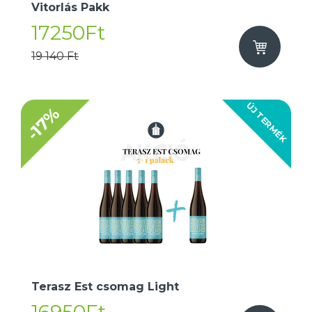
Vitorlás Pakk
17250Ft
19 140 Ft
ÚJ TERMÉK
-17%
Terasz Est csomag Light