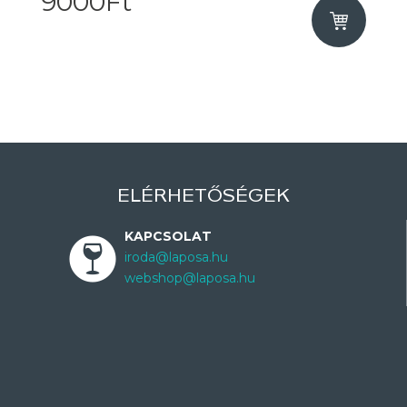
9000Ft
ELÉRHETŐSÉGEK
KAPCSOLAT
iroda@laposa.hu
webshop@laposa.hu