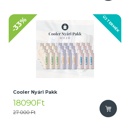
ÚJ TERMÉK
-33%
Cooler Nyári Pakk
18090Ft
27 000 Ft