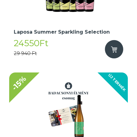
Laposa Summer Sparkling Selection
24550Ft
29 940 Ft
ÚJ TERMÉK
-15%