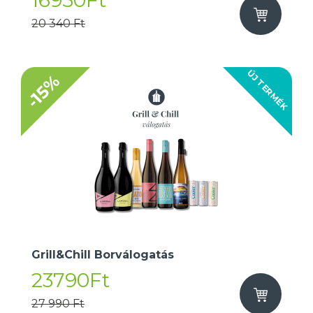
16950Ft
20 340 Ft
ÚJ TERMÉK
-15%
Grill&Chill Borválogatás
23790Ft
27 990 Ft