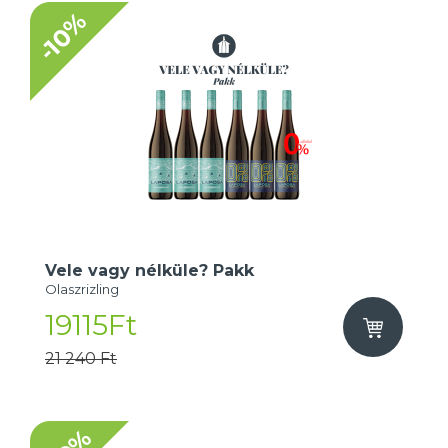
-10%
Vele vagy nélküle? Pakk
Olaszrizling
19115Ft
21 240 Ft