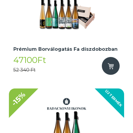
Prémium Borválogatás Fa díszdobozban
47100Ft
52 340 Ft
ÚJ TERMÉK
-15%