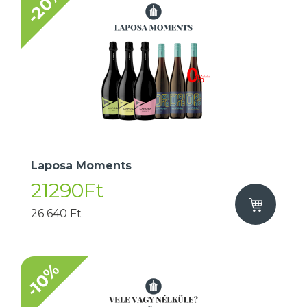
-20%
Laposa Moments
21290Ft
26 640 Ft
-10%