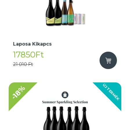
Laposa Kikapcs
17850Ft
21 010 Ft
ÚJ TERMÉK
-18%