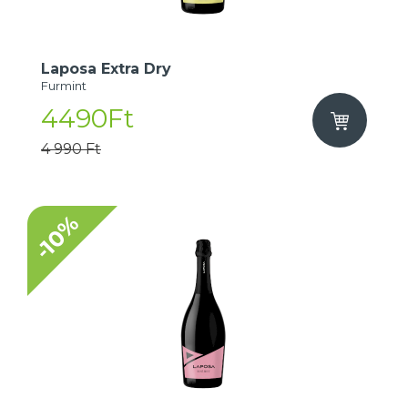
Laposa Extra Dry
Furmint
4490Ft
4 990 Ft
-10%