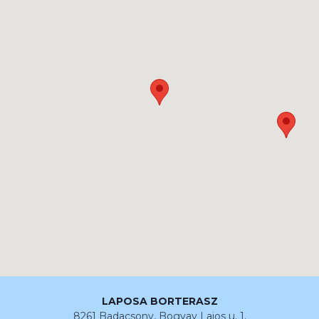
LAPOSA BORTERASZ
8261 Badacsony, Bogyay Lajos u. 1.