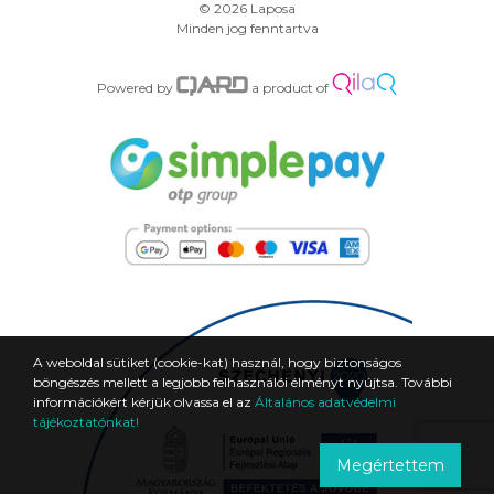
© 2026 Laposa
Minden jog fenntartva
Powered by
a product of
A weboldal sütiket (cookie-kat) használ, hogy biztonságos
böngészés mellett a legjobb felhasználói élményt nyújtsa. További
információkért kérjük olvassa el az
Általános adatvédelmi
tájékoztatónkat!
Megértettem