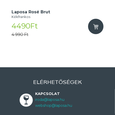
Laposa Rosé Brut
Kékfrankos
4490Ft
4 990 Ft
ELÉRHETŐSÉGEK
KAPCSOLAT
iroda@laposa.hu
webshop@laposa.hu