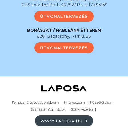
GPS koordináták: É 46.79241° x K 17.49313°
ÚTVONALTERVEZÉS
BORÁSZAT / HABLEÁNY ÉTTEREM
8261 Badacsony, Park u. 26.
ÚTVONALTERVEZÉS
Felhasználás és adatvédelem
Impresszum
Közzétételek
Szállítási információk
Sütik kezelése
WWW.LAPOSA.HU