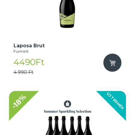
Laposa Brut
Furmint
4490Ft
4 990 Ft
ÚJ TERMÉK
-18%