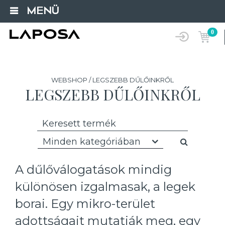
MENÜ
0
WEBSHOP / LEGSZEBB DŰLŐINKRŐL
LEGSZEBB DŰLŐINKRŐL
Minden kategóriában
A dűlőválogatások mindig
különösen izgalmasak, a legek
borai. Egy mikro-terület
adottságait mutatják meg, egy