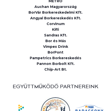
METRO
Auchan Magyarország
BorVár Borkereskedelmi Kft.
Angyal Borkereskedés Kft.
Corvinum
Kifli
Sandras Kft.
Bor és Más
Vimpex Drink
BorPont
Pampetrics Borkereskedés
Pannon Borbolt Kft.
Chip-Art Bt.
EGYÜTTMŰKÖDŐ PARTNEREINK