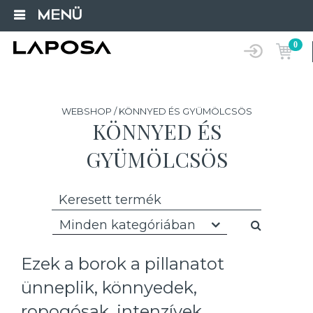
MENÜ
0
WEBSHOP / KÖNNYED ÉS GYÜMÖLCSÖS
KÖNNYED ÉS
GYÜMÖLCSÖS
Minden kategóriában
Ezek a borok a pillanatot
ünneplik, könnyedek,
ropogósak, intenzívek.