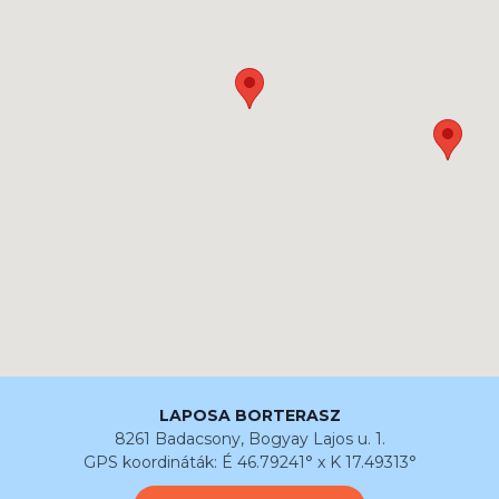
LAPOSA BORTERASZ
8261 Badacsony, Bogyay Lajos u. 1.
GPS koordináták: É 46.79241° x K 17.49313°