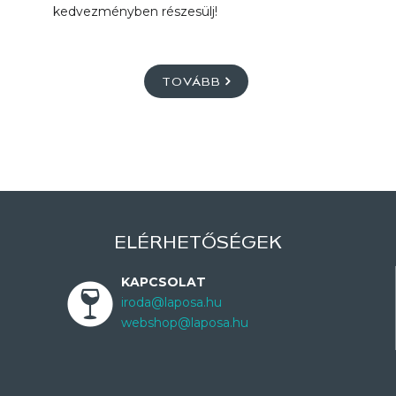
kedvezményben részesülj!
TOVÁBB
ELÉRHETŐSÉGEK
KAPCSOLAT
iroda@laposa.hu
webshop@laposa.hu