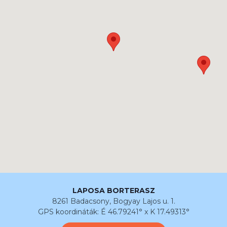
LAPOSA BORTERASZ
8261 Badacsony, Bogyay Lajos u. 1.
GPS koordináták: É 46.79241° x K 17.49313°