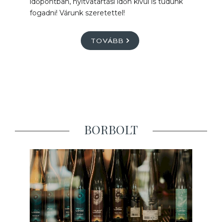
időpontban, nyitvatartási időn kívül is tudunk
fogadni! Várunk szeretettel!
TOVÁBB
BORBOLT