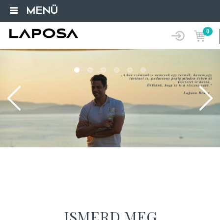
MENÜ
0
Loading...
ISMERD MEG