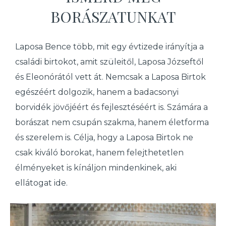
BORÁSZATUNKAT
Laposa Bence több, mit egy évtizede irányítja a
családi birtokot, amit szüleitől, Laposa Józseftől
és Eleonórától vett át. Nemcsak a Laposa Birtok
egészéért dolgozik, hanem a badacsonyi
borvidék jövőjéért és fejlesztéséért is. Számára a
borászat nem csupán szakma, hanem életforma
és szerelem is. Célja, hogy a Laposa Birtok ne
csak kiváló borokat, hanem felejthetetlen
élményeket is kínáljon mindenkinek, aki
ellátogat ide.