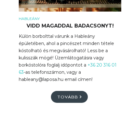
HABLEÁNY
VIDD MAGADDAL BADACSONYT!
Külön borbolttal várunk a Hableány
épületében, ahol a pincészet minden tétele
kóstolható és megvásárolható! Less be a
kulisszák mögé! Üzemlátogatásra vagy
borkóstolóra foglalj időpontot a
+36 20 316 01
63
-as telefonszámon, vagy a
hableany@laposa.hu email címen!
TOVÁBB