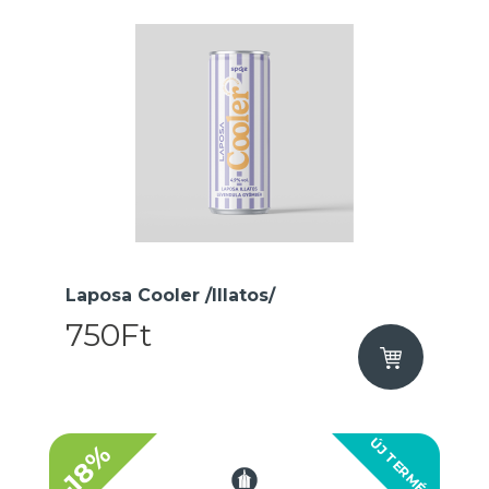
Laposa Cooler /Illatos/
750Ft
ÚJ TERMÉK
-18%