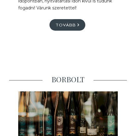
időpontban, nyitvatartási időn kívül is tudunk
fogadni! Várunk szeretettel!
TOVÁBB
BORBOLT