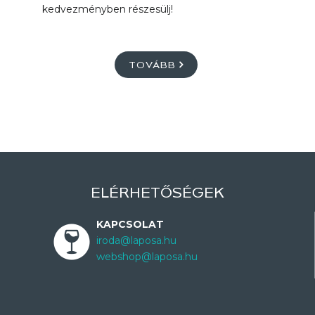
kedvezményben részesülj!
TOVÁBB
ELÉRHETŐSÉGEK
KAPCSOLAT
iroda@laposa.hu
webshop@laposa.hu