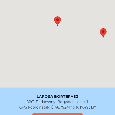
LAPOSA BORTERASZ
8261 Badacsony, Bogyay Lajos u. 1.
GPS koordináták: É 46.79241° x K 17.49313°