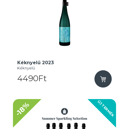
Kéknyelű 2023
Kéknyelű
4490Ft
ÚJ TERMÉK
-18%