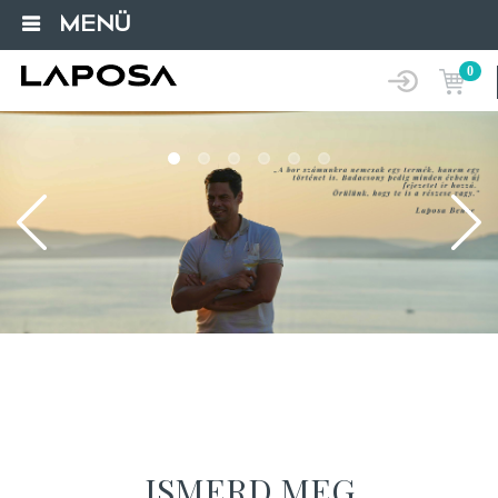
MENÜ
0
Loading...
ISMERD MEG