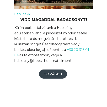
HABLEÁNY
VIDD MAGADDAL BADACSONYT!
Külön borbolttal várunk a Hableány
épületében, ahol a pincészet minden tétele
kóstolható és megvásárolható! Less be a
kulisszák mögé! Üzemlátogatásra vagy
borkóstolóra foglalj időpontot a
+36 20 316 01
63
-as telefonszámon, vagy a
hableany@laposa.hu email címen!
TOVÁBB