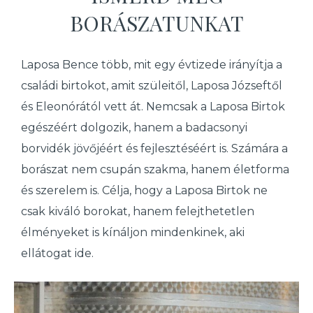
BORÁSZATUNKAT
Laposa Bence több, mit egy évtizede irányítja a
családi birtokot, amit szüleitől, Laposa Józseftől
és Eleonórától vett át. Nemcsak a Laposa Birtok
egészéért dolgozik, hanem a badacsonyi
borvidék jövőjéért és fejlesztéséért is. Számára a
borászat nem csupán szakma, hanem életforma
és szerelem is. Célja, hogy a Laposa Birtok ne
csak kiváló borokat, hanem felejthetetlen
élményeket is kínáljon mindenkinek, aki
ellátogat ide.