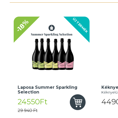
ÚJ TERMÉK
-18%
Laposa Summer Sparkling
Kéknye
Selection
Kéknyelű
24550Ft
449
29 940 Ft