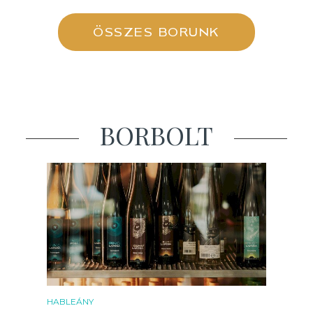
ÖSSZES BORUNK
BORBOLT
HABLEÁNY