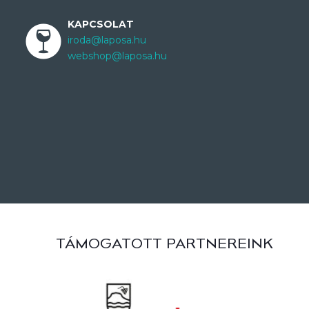
KAPCSOLAT
iroda@laposa.hu
webshop@laposa.hu
TÁMOGATOTT PARTNEREINK