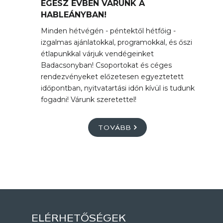
EGÉSZ ÉVBEN VÁRUNK A
HABLEÁNYBAN!
Minden hétvégén - péntektől hétfőig -
izgalmas ajánlatokkal, programokkal, és őszi
étlapunkkal várjuk vendégeinket
Badacsonyban! Csoportokat és céges
rendezvényeket előzetesen egyeztetett
időpontban, nyitvatartási időn kívül is tudunk
fogadni! Várunk szeretettel!
TOVÁBB
ELÉRHETŐSÉGEK