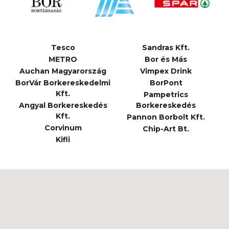
Tesco
Sandras Kft.
METRO
Bor és Más
Auchan Magyarország
Vimpex Drink
BorVár Borkereskedelmi
BorPont
Kft.
Pampetrics
Angyal Borkereskedés
Borkereskedés
Kft.
Pannon Borbolt Kft.
Corvinum
Chip-Art Bt.
Kifli