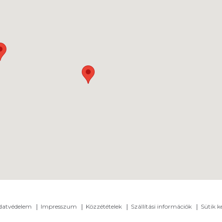
adatvédelem
Impresszum
Közzétételek
Szállítási információk
Sütik k