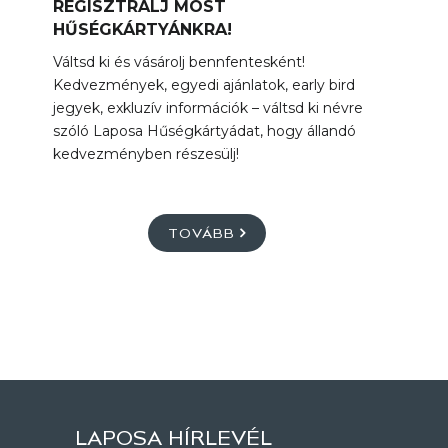
REGISZTRÁLJ MOST
HŰSÉGKÁRTYÁNKRA!
Váltsd ki és vásárolj bennfentesként!
Kedvezmények, egyedi ajánlatok, early bird
jegyek, exkluzív információk – váltsd ki névre
szóló Laposa Hűségkártyádat, hogy állandó
kedvezményben részesülj!
TOVÁBB
LAPOSA HÍRLEVÉL