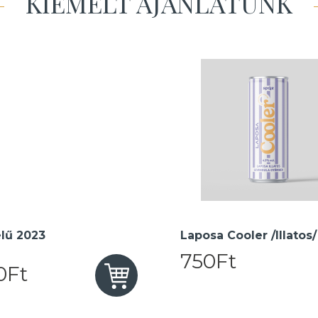
KIEMELT AJÁNLATUNK
lű 2023
Laposa Cooler /Illatos/
750Ft
0Ft