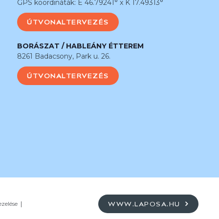
GPS koordináták: É 46.79241° x K 17.49313°
ÚTVONALTERVEZÉS
BORÁSZAT / HABLEÁNY ÉTTEREM
8261 Badacsony, Park u. 26.
ÚTVONALTERVEZÉS
ezelése
WWW.LAPOSA.HU