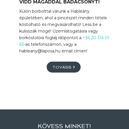
VIDD MAGADDAL BADACSONYT!
Külön borbolttal várunk a Hableány
épületében, ahol a pincészet minden tétele
kóstolható és megvásárolható! Less be a
kulisszák mögé! Üzemlátogatásra vagy
borkóstolóra foglalj időpontot a
+36 20 316 01
63
-as telefonszámon, vagy a
hableany@laposa.hu email címen!
TOVÁBB
KÖVESS MINKET!