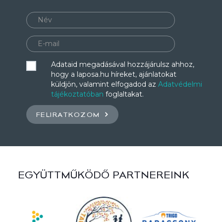
Adataid megadásával hozzájárulsz ahhoz,
hogy a laposa.hu híreket, ajánlatokat
küldjön, valamint elfogadod az
Adatvédelmi
tájékoztatóban
foglaltakat.
FELIRATKOZOM
EGYÜTTMŰKÖDŐ PARTNEREINK