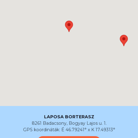
LAPOSA BORTERASZ
8261 Badacsony, Bogyay Lajos u. 1.
GPS koordináták: É 46.79241° x K 17.49313°