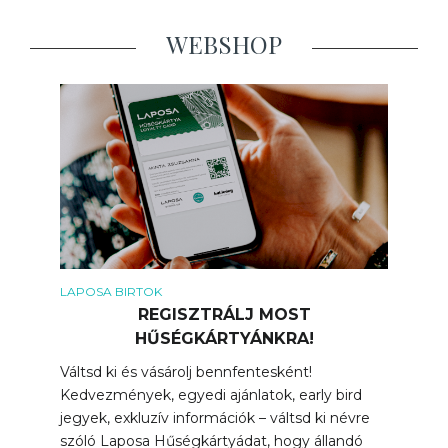
WEBSHOP
LAPOSA BIRTOK
REGISZTRÁLJ MOST
HŰSÉGKÁRTYÁNKRA!
Váltsd ki és vásárolj bennfentesként!
Kedvezmények, egyedi ajánlatok, early bird
jegyek, exkluzív információk – váltsd ki névre
szóló Laposa Hűségkártyádat, hogy állandó