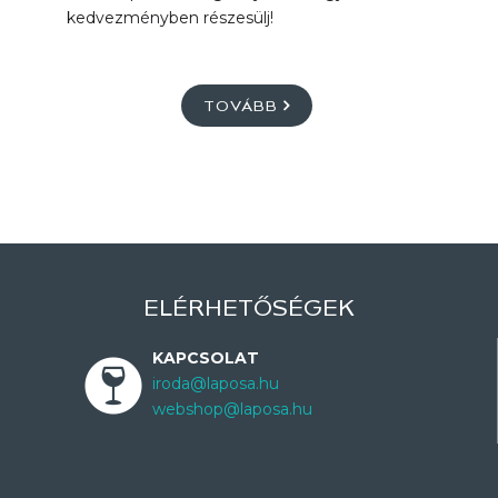
kedvezményben részesülj!
TOVÁBB
ELÉRHETŐSÉGEK
KAPCSOLAT
iroda@laposa.hu
webshop@laposa.hu