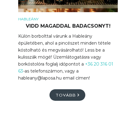
HABLEÁNY
VIDD MAGADDAL BADACSONYT!
Külön borbolttal várunk a Hableány
épületében, ahol a pincészet minden tétele
kóstolható és megvásárolható! Less be a
kulisszák mögé! Üzemlátogatásra vagy
borkóstolóra foglalj időpontot a
+36 20 316 01
63
-as telefonszámon, vagy a
hableany@laposa.hu email címen!
TOVÁBB