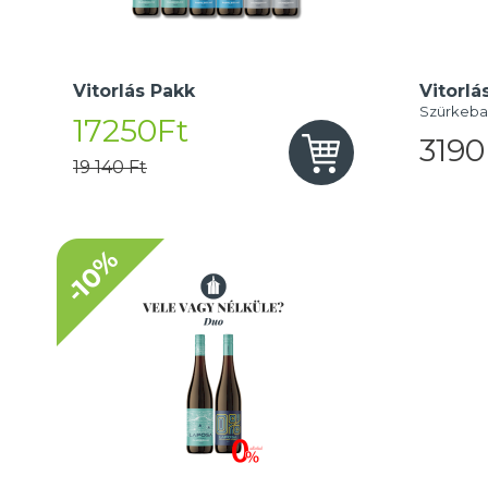
Vitorlás Pakk
Vitorlá
Szürkeba
17250Ft
3190
19 140 Ft
-10%