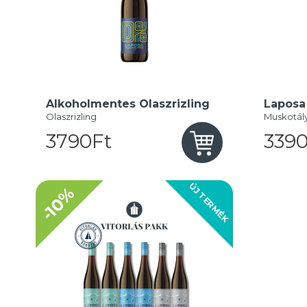
Alkoholmentes Olaszrizling
Laposa
Olaszrizling
Muskotál
3790Ft
3390
ÚJ TERMÉK
-10%