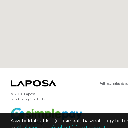
Felhasználás és 
© 2026 Laposa
Minden jog fenntartva
A weboldal sütiket (cookie-kat) használ, hogy bizto
az
Általános adatvédelmi tájékoztatónkat!