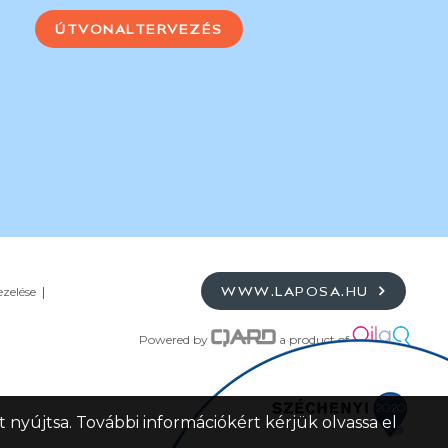
ÚTVONALTERVEZÉS
ezelése
WWW.LAPOSA.HU
Powered by
a product of
 nyújtsa. További információkért kérjük olvassa el