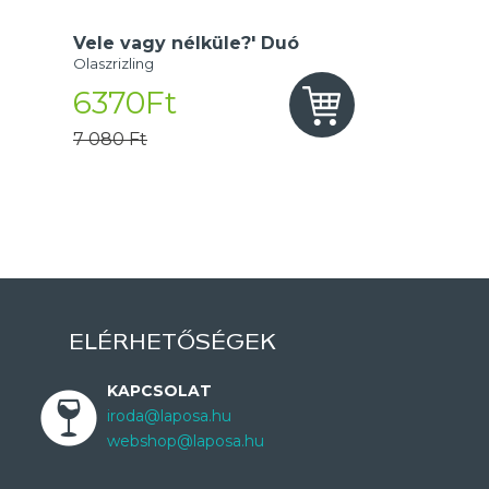
Vele vagy nélküle?' Duó
Olaszrizling
6370Ft
7 080 Ft
ELÉRHETŐSÉGEK
KAPCSOLAT
iroda@laposa.hu
webshop@laposa.hu