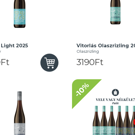
 Light 2025
Vitorlás Olaszrizling 2
y
Olaszrizling
Ft
3190Ft
-10%