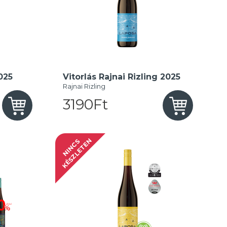
025
Vitorlás Rajnai Rizling 2025
Rajnai Rizling
3190Ft
N
N
I
N
C
S
K
É
S
Z
L
E
T
E