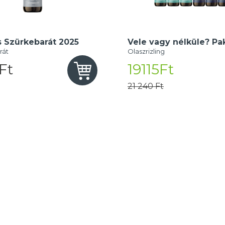
s Szürkebarát 2025
Vele vagy nélküle? Pa
rát
Olaszrizling
Ft
19115Ft
21 240 Ft