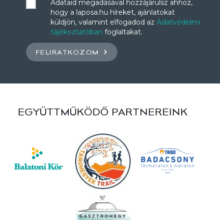
Adataid megadásával hozzájárulsz ahhoz,
hogy a laposa.hu híreket, ajánlatokat
küldjön, valamint elfogadod az
Adatvédelmi
tájékoztatóban
foglaltakat.
FELIRATKOZOM
EGYÜTTMŰKÖDŐ PARTNEREINK