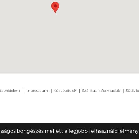
adatvédelem
Impresszum
Közzétételek
Szállítási információk
Sütik k
nságos böngészés mellett a legjobb felhasználói élményt