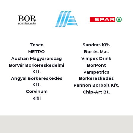
Tesco
Sandras Kft.
METRO
Bor és Más
Auchan Magyarország
Vimpex Drink
BorVár Borkereskedelmi
BorPont
Kft.
Pampetrics
Angyal Borkereskedés
Borkereskedés
Kft.
Pannon Borbolt Kft.
Corvinum
Chip-Art Bt.
Kifli