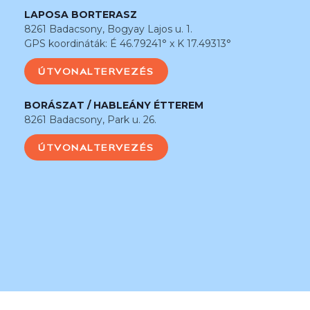
LAPOSA BORTERASZ
8261 Badacsony, Bogyay Lajos u. 1.
GPS koordináták: É 46.79241° x K 17.49313°
ÚTVONALTERVEZÉS
BORÁSZAT / HABLEÁNY ÉTTEREM
8261 Badacsony, Park u. 26.
ÚTVONALTERVEZÉS