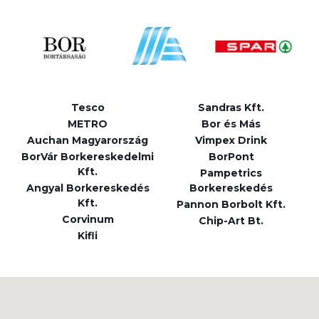
Tesco
Sandras Kft.
METRO
Bor és Más
Auchan Magyarország
Vimpex Drink
BorVár Borkereskedelmi
BorPont
Kft.
Pampetrics
Angyal Borkereskedés
Borkereskedés
Kft.
Pannon Borbolt Kft.
Corvinum
Chip-Art Bt.
Kifli