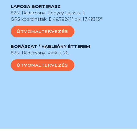
LAPOSA BORTERASZ
8261 Badacsony, Bogyay Lajos u. 1.
GPS koordináták: É 46.79241° x K 17.49313°
ÚTVONALTERVEZÉS
BORÁSZAT / HABLEÁNY ÉTTEREM
8261 Badacsony, Park u. 26.
ÚTVONALTERVEZÉS