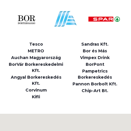
Tesco
Sandras Kft.
METRO
Bor és Más
Auchan Magyarország
Vimpex Drink
BorVár Borkereskedelmi
BorPont
Kft.
Pampetrics
Angyal Borkereskedés
Borkereskedés
Kft.
Pannon Borbolt Kft.
Corvinum
Chip-Art Bt.
Kifli