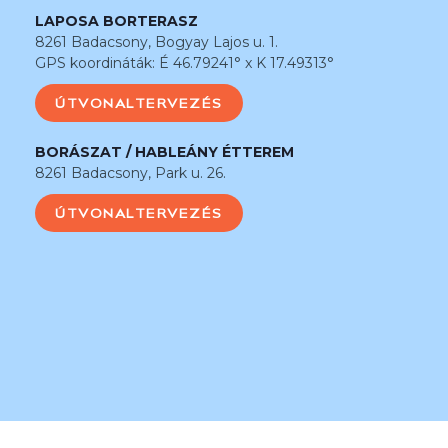
LAPOSA BORTERASZ
8261 Badacsony, Bogyay Lajos u. 1.
GPS koordináták: É 46.79241° x K 17.49313°
ÚTVONALTERVEZÉS
BORÁSZAT / HABLEÁNY ÉTTEREM
8261 Badacsony, Park u. 26.
ÚTVONALTERVEZÉS