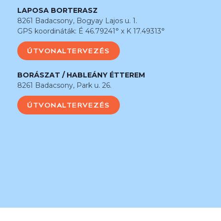
LAPOSA BORTERASZ
8261 Badacsony, Bogyay Lajos u. 1.
GPS koordináták: É 46.79241° x K 17.49313°
ÚTVONALTERVEZÉS
BORÁSZAT / HABLEÁNY ÉTTEREM
8261 Badacsony, Park u. 26.
ÚTVONALTERVEZÉS