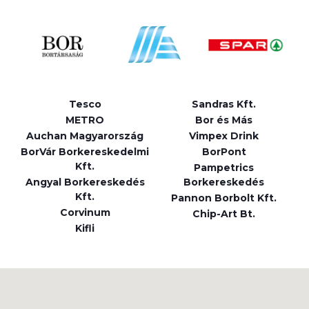
Tesco
Sandras Kft.
METRO
Bor és Más
Auchan Magyarország
Vimpex Drink
BorVár Borkereskedelmi
BorPont
Kft.
Pampetrics
Angyal Borkereskedés
Borkereskedés
Kft.
Pannon Borbolt Kft.
Corvinum
Chip-Art Bt.
Kifli