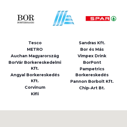
Tesco
Sandras Kft.
METRO
Bor és Más
Auchan Magyarország
Vimpex Drink
BorVár Borkereskedelmi
BorPont
Kft.
Pampetrics
Angyal Borkereskedés
Borkereskedés
Kft.
Pannon Borbolt Kft.
Corvinum
Chip-Art Bt.
Kifli