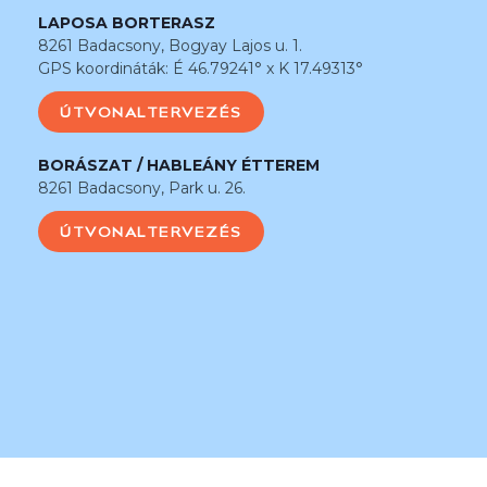
LAPOSA BORTERASZ
8261 Badacsony, Bogyay Lajos u. 1.
GPS koordináták: É 46.79241° x K 17.49313°
ÚTVONALTERVEZÉS
BORÁSZAT / HABLEÁNY ÉTTEREM
8261 Badacsony, Park u. 26.
ÚTVONALTERVEZÉS