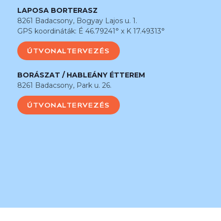
LAPOSA BORTERASZ
8261 Badacsony, Bogyay Lajos u. 1.
GPS koordináták: É 46.79241° x K 17.49313°
ÚTVONALTERVEZÉS
BORÁSZAT / HABLEÁNY ÉTTEREM
8261 Badacsony, Park u. 26.
ÚTVONALTERVEZÉS