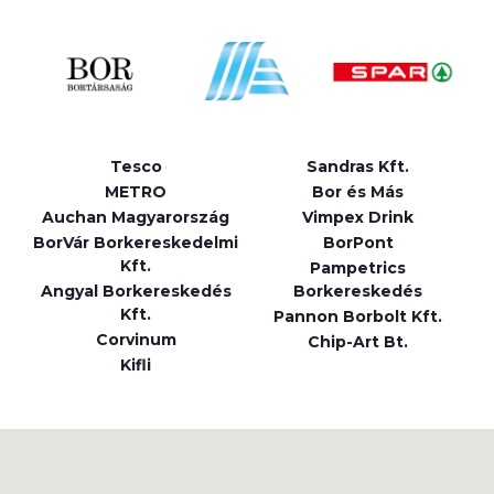
Tesco
Sandras Kft.
METRO
Bor és Más
Auchan Magyarország
Vimpex Drink
BorVár Borkereskedelmi
BorPont
Kft.
Pampetrics
Angyal Borkereskedés
Borkereskedés
Kft.
Pannon Borbolt Kft.
Corvinum
Chip-Art Bt.
Kifli