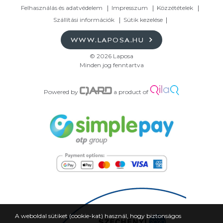
Felhasználás és adatvédelem
Impresszum
Közzétételek
Szállítási információk
Sütik kezelése
WWW.LAPOSA.HU
© 2026 Laposa
Minden jog fenntartva
Powered by
a product of
A weboldal sütiket (cookie-kat) használ, hogy biztonságos