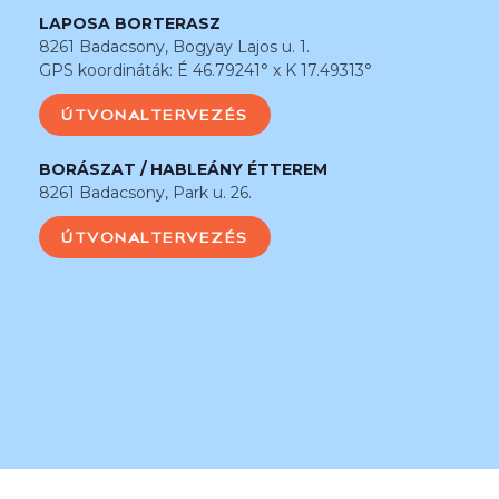
LAPOSA BORTERASZ
8261 Badacsony, Bogyay Lajos u. 1.
GPS koordináták: É 46.79241° x K 17.49313°
ÚTVONALTERVEZÉS
BORÁSZAT / HABLEÁNY ÉTTEREM
8261 Badacsony, Park u. 26.
ÚTVONALTERVEZÉS