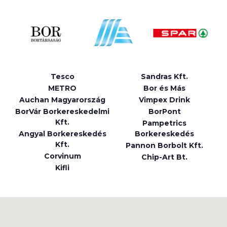
Tesco
Sandras Kft.
METRO
Bor és Más
Auchan Magyarország
Vimpex Drink
BorVár Borkereskedelmi
BorPont
Kft.
Pampetrics
Angyal Borkereskedés
Borkereskedés
Kft.
Pannon Borbolt Kft.
Corvinum
Chip-Art Bt.
Kifli