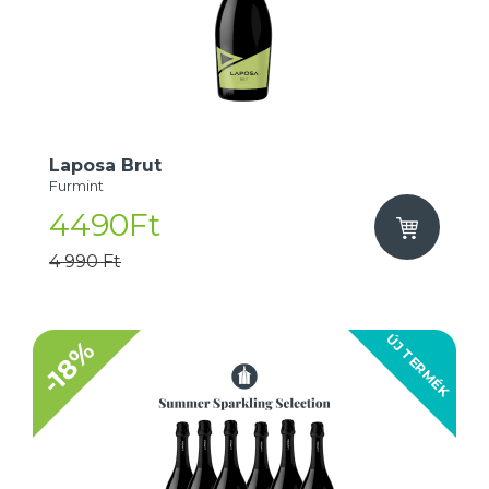
Laposa Brut
Furmint
4490Ft
4 990 Ft
ÚJ TERMÉK
-18%