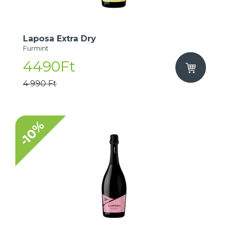
Laposa Extra Dry
Furmint
4490Ft
4 990 Ft
-10%