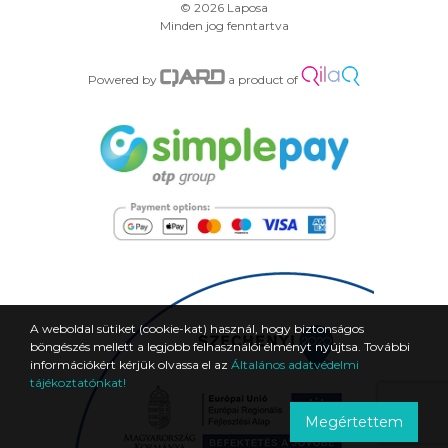
© 2026 Laposa
Minden jog fenntartva
Powered by
a product of
A weboldal sütiket (cookie-kat) használ, hogy biztonságos
böngészés mellett a legjobb felhasználói élményt nyújtsa. További
információkért kérjük olvassa el az
Általános adatvédelmi
tájékoztatónkat!
Megértettem