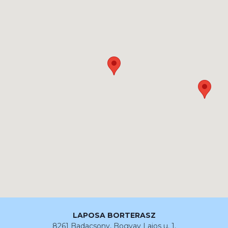
LAPOSA BORTERASZ
8261 Badacsony, Bogyay Lajos u. 1.