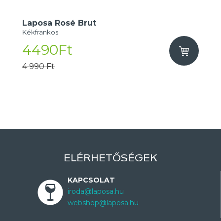
Laposa Rosé Brut
Kékfrankos
4490Ft
4 990 Ft
ELÉRHETŐSÉGEK
KAPCSOLAT
iroda@laposa.hu
webshop@laposa.hu