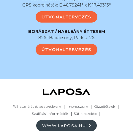
GPS koordináták: É 46.79241° x K 17.49313°
ÚTVONALTERVEZÉS
BORÁSZAT / HABLEÁNY ÉTTEREM
8261 Badacsony, Park u. 26.
ÚTVONALTERVEZÉS
Felhasználás és adatvédelem
Impresszum
Közzétételek
Szállítási információk
Sütik kezelése
WWW.LAPOSA.HU