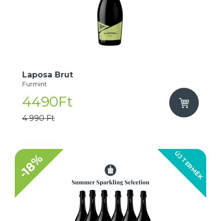
Laposa Brut
Furmint
4490Ft
4 990 Ft
ÚJ TERMÉK
-18%