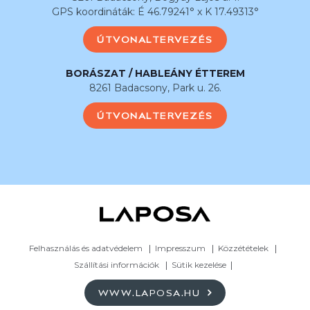
GPS koordináták: É 46.79241° x K 17.49313°
ÚTVONALTERVEZÉS
BORÁSZAT / HABLEÁNY ÉTTEREM
8261 Badacsony, Park u. 26.
ÚTVONALTERVEZÉS
Felhasználás és adatvédelem
Impresszum
Közzétételek
Szállítási információk
Sütik kezelése
WWW.LAPOSA.HU