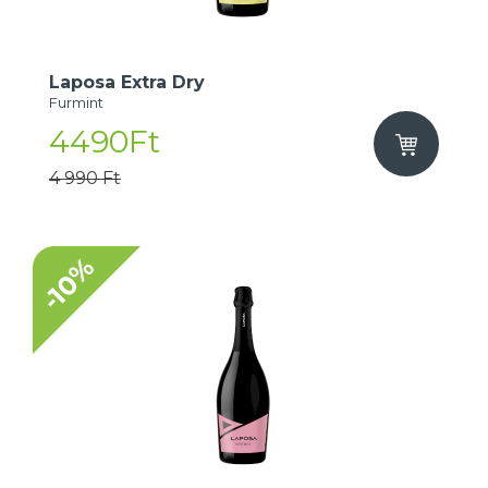
Laposa Extra Dry
Furmint
4490Ft
4 990 Ft
-10%