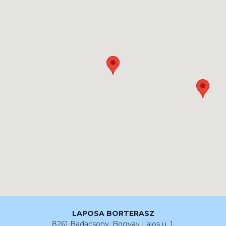
LAPOSA BORTERASZ
8261 Badacsony, Bogyay Lajos u. 1.