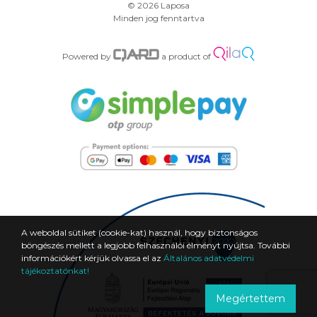
© 2026 Laposa
Minden jog fenntartva
Powered by
a product of
A weboldal sütiket (cookie-kat) használ, hogy biztonságos
böngészés mellett a legjobb felhasználói élményt nyújtsa. További
információkért kérjük olvassa el az
Általános adatvédelmi
tájékoztatónkat!
Megértettem