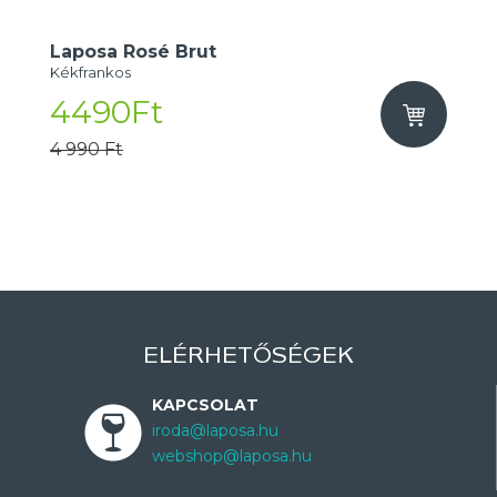
Laposa Rosé Brut
Kékfrankos
4490Ft
4 990 Ft
ELÉRHETŐSÉGEK
KAPCSOLAT
iroda@laposa.hu
webshop@laposa.hu