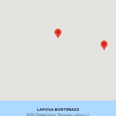
LAPOSA BORTERASZ
8261 Badacsony, Bogyay Lajos u. 1.