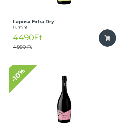
Laposa Extra Dry
Furmint
4490Ft
4 990 Ft
-10%