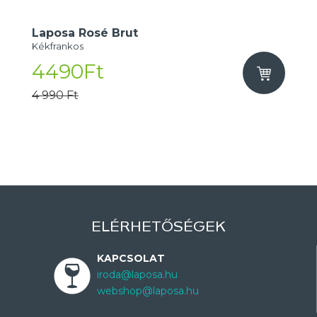
Laposa Rosé Brut
Kékfrankos
4490Ft
4 990 Ft
ELÉRHETŐSÉGEK
KAPCSOLAT
iroda@laposa.hu
webshop@laposa.hu