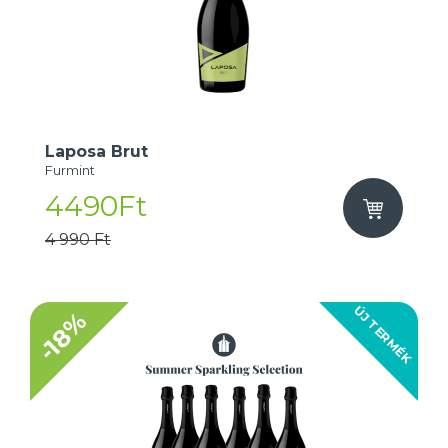
Laposa Brut
Furmint
4490Ft
4 990 Ft
ÚJ TERMÉK
-18%