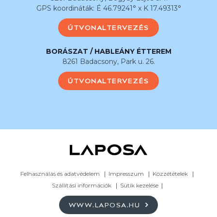
GPS koordináták: É 46.79241° x K 17.49313°
ÚTVONALTERVEZÉS
BORÁSZAT / HABLEÁNY ÉTTEREM
8261 Badacsony, Park u. 26.
ÚTVONALTERVEZÉS
Felhasználás és adatvédelem
Impresszum
Közzétételek
Szállítási információk
Sütik kezelése
WWW.LAPOSA.HU