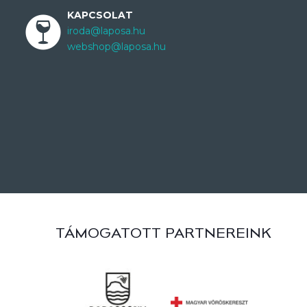
KAPCSOLAT
iroda@laposa.hu
webshop@laposa.hu
TÁMOGATOTT PARTNEREINK