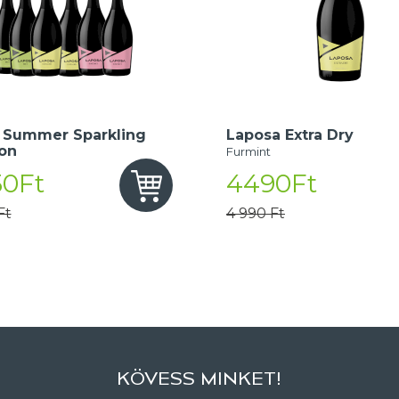
 Summer Sparkling
Laposa Extra Dry
ion
Furmint
50Ft
4490Ft
Ft
4 990 Ft
KÖVESS MINKET!