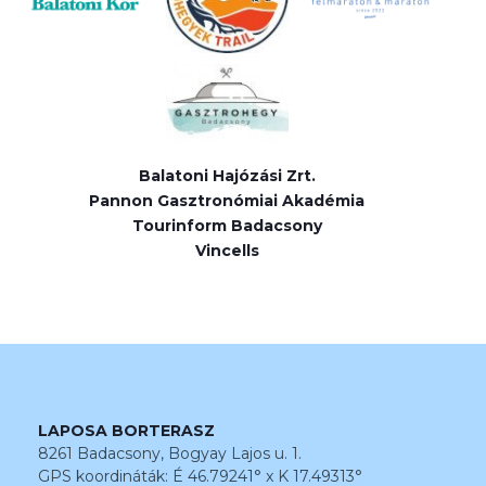
Balatoni Hajózási Zrt.
Pannon Gasztronómiai Akadémia
Tourinform Badacsony
Vincells
LAPOSA BORTERASZ
8261 Badacsony, Bogyay Lajos u. 1.
GPS koordináták: É 46.79241° x K 17.49313°