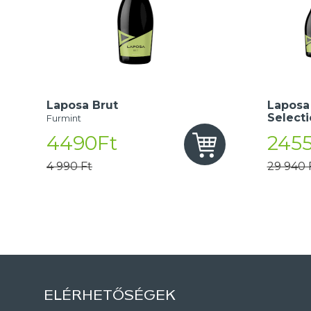
Laposa Brut
Laposa
Select
Furmint
4490Ft
245
4 990 Ft
29 940 
ELÉRHETŐSÉGEK