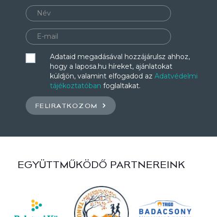
Adataid megadásával hozzájárulsz ahhoz,
hogy a laposa.hu híreket, ajánlatokat
küldjön, valamint elfogadod az
Adatvédelmi
tájékoztatóban
foglaltakat.
FELIRATKOZOM
EGYÜTTMŰKÖDŐ PARTNEREINK