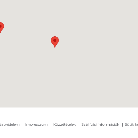
adatvédelem
Impresszum
Közzétételek
Szállítási információk
Sütik k