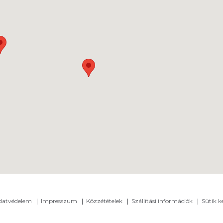
adatvédelem
Impresszum
Közzétételek
Szállítási információk
Sütik k