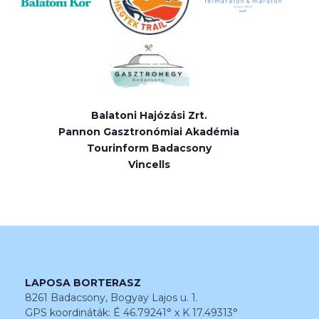
Balatoni Hajózási Zrt.
Pannon Gasztronómiai Akadémia
Tourinform Badacsony
Vincells
LAPOSA BORTERASZ
8261 Badacsony, Bogyay Lajos u. 1.
GPS koordináták: É 46.79241° x K 17.49313°