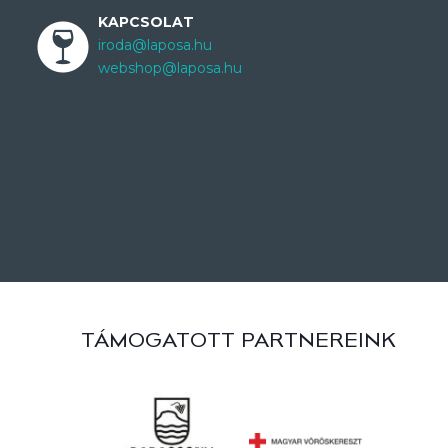
KAPCSOLAT
iroda@laposa.hu
webshop@laposa.hu
TÁMOGATOTT PARTNEREINK