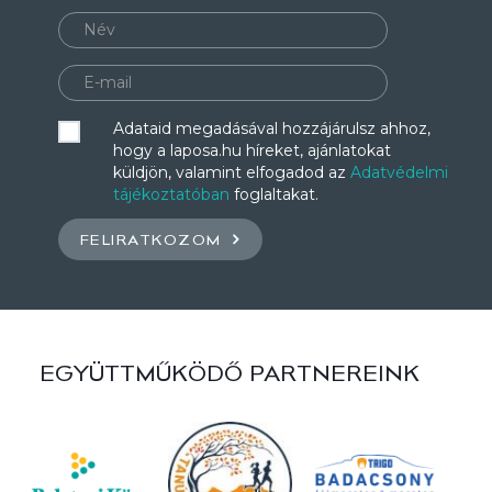
Adataid megadásával hozzájárulsz ahhoz,
hogy a laposa.hu híreket, ajánlatokat
küldjön, valamint elfogadod az
Adatvédelmi
tájékoztatóban
foglaltakat.
FELIRATKOZOM
EGYÜTTMŰKÖDŐ PARTNEREINK