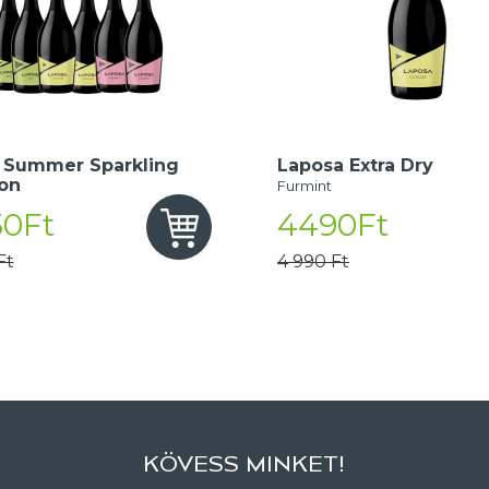
 Summer Sparkling
Laposa Extra Dry
ion
Furmint
50Ft
4490Ft
Ft
4 990 Ft
KÖVESS MINKET!