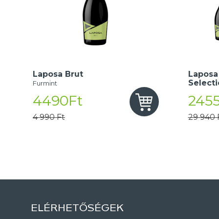
Laposa Brut
Laposa
Select
Furmint
4490Ft
245
4 990 Ft
29 940 
ELÉRHETŐSÉGEK