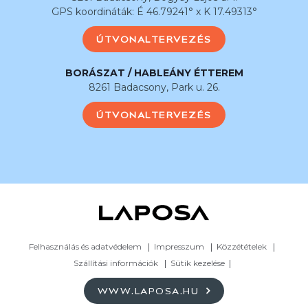
GPS koordináták: É 46.79241° x K 17.49313°
ÚTVONALTERVEZÉS
BORÁSZAT / HABLEÁNY ÉTTEREM
8261 Badacsony, Park u. 26.
ÚTVONALTERVEZÉS
Felhasználás és adatvédelem
Impresszum
Közzétételek
Szállítási információk
Sütik kezelése
WWW.LAPOSA.HU