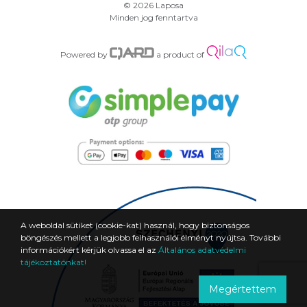
© 2026 Laposa
Minden jog fenntartva
Powered by
a product of
A weboldal sütiket (cookie-kat) használ, hogy biztonságos
böngészés mellett a legjobb felhasználói élményt nyújtsa. További
információkért kérjük olvassa el az
Általános adatvédelmi
tájékoztatónkat!
Megértettem