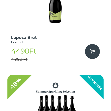
Laposa Brut
Furmint
4490Ft
4 990 Ft
ÚJ TERMÉK
-18%