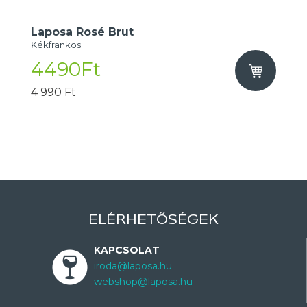
Laposa Rosé Brut
Kékfrankos
4490Ft
4 990 Ft
ELÉRHETŐSÉGEK
KAPCSOLAT
iroda@laposa.hu
webshop@laposa.hu