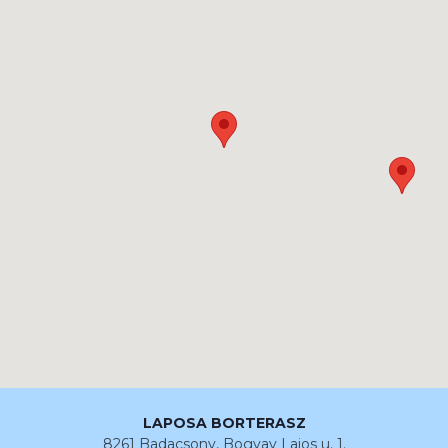
LAPOSA BORTERASZ
8261 Badacsony, Bogyay Lajos u. 1.