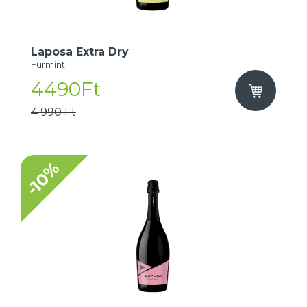
Laposa Extra Dry
Furmint
4490Ft
4 990 Ft
-10%