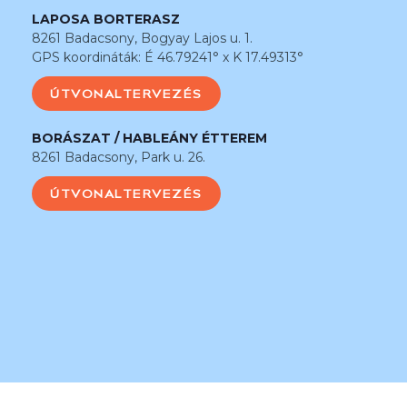
LAPOSA BORTERASZ
8261 Badacsony, Bogyay Lajos u. 1.
GPS koordináták: É 46.79241° x K 17.49313°
ÚTVONALTERVEZÉS
BORÁSZAT / HABLEÁNY ÉTTEREM
8261 Badacsony, Park u. 26.
ÚTVONALTERVEZÉS