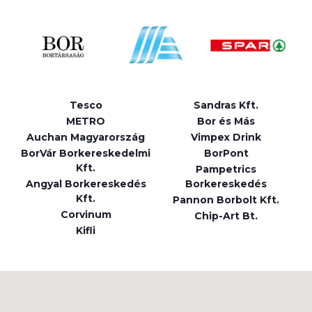
Tesco
Sandras Kft.
METRO
Bor és Más
Auchan Magyarország
Vimpex Drink
BorVár Borkereskedelmi
BorPont
Kft.
Pampetrics
Angyal Borkereskedés
Borkereskedés
Kft.
Pannon Borbolt Kft.
Corvinum
Chip-Art Bt.
Kifli