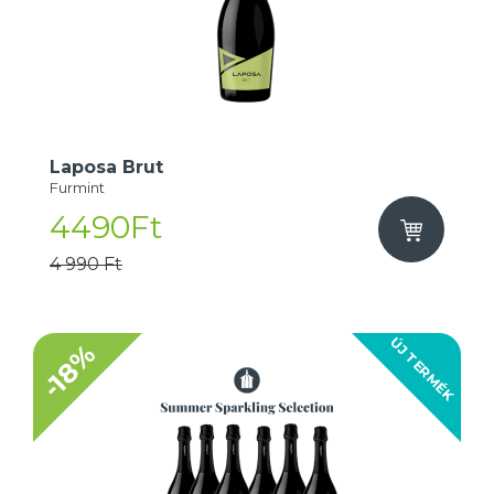
Laposa Brut
Furmint
4490Ft
4 990 Ft
ÚJ TERMÉK
-18%