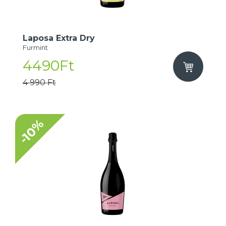
Laposa Extra Dry
Furmint
4490Ft
4 990 Ft
-10%