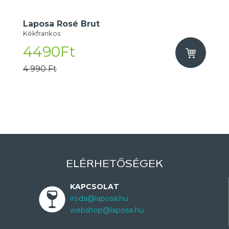
Laposa Rosé Brut
Kékfrankos
4490Ft
4 990 Ft
ELÉRHETŐSÉGEK
KAPCSOLAT
iroda@laposa.hu
webshop@laposa.hu