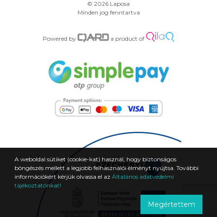
© 2026 Laposa
Minden jog fenntartva
Powered by
a product of
A weboldal sütiket (cookie-kat) használ, hogy biztonságos
böngészés mellett a legjobb felhasználói élményt nyújtsa. További
információkért kérjük olvassa el az
Általános adatvédelmi
tájékoztatónkat!
Megértettem