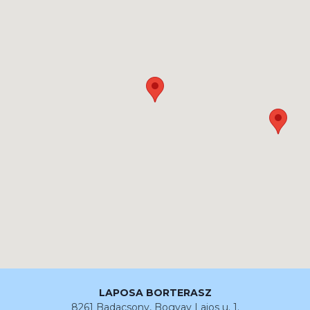
LAPOSA BORTERASZ
8261 Badacsony, Bogyay Lajos u. 1.