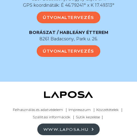
GPS koordináták: É 46.79241° x K 17.49313°
ÚTVONALTERVEZÉS
BORÁSZAT / HABLEÁNY ÉTTEREM
8261 Badacsony, Park u. 26.
ÚTVONALTERVEZÉS
Felhasználás és adatvédelem
Impresszum
Közzétételek
Szállítási információk
Sütik kezelése
WWW.LAPOSA.HU