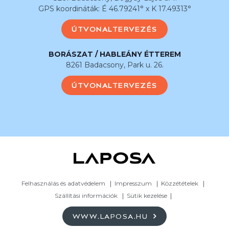
GPS koordináták: É 46.79241° x K 17.49313°
ÚTVONALTERVEZÉS
BORÁSZAT / HABLEÁNY ÉTTEREM
8261 Badacsony, Park u. 26.
ÚTVONALTERVEZÉS
Felhasználás és adatvédelem
Impresszum
Közzétételek
Szállítási információk
Sütik kezelése
WWW.LAPOSA.HU