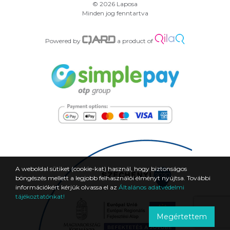
© 2026 Laposa
Minden jog fenntartva
Powered by
a product of
A weboldal sütiket (cookie-kat) használ, hogy biztonságos
böngészés mellett a legjobb felhasználói élményt nyújtsa. További
információkért kérjük olvassa el az
Általános adatvédelmi
tájékoztatónkat!
Megértettem