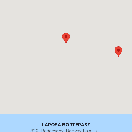
LAPOSA BORTERASZ
8261 Badacsony, Bogyay Lajos u. 1.