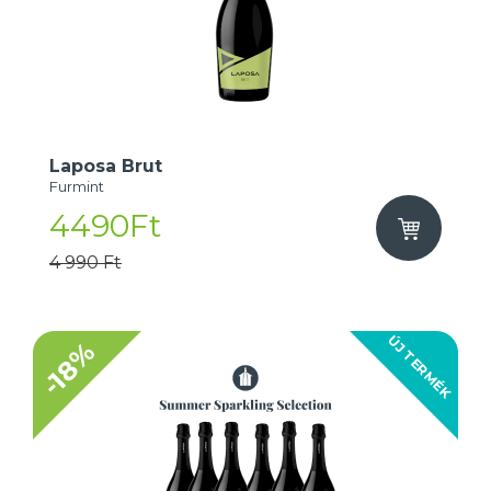
Laposa Brut
Furmint
4490Ft
4 990 Ft
ÚJ TERMÉK
-18%