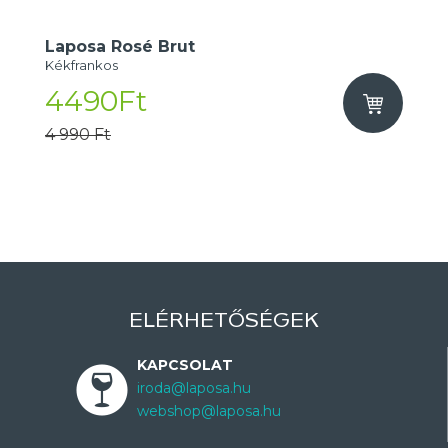
Laposa Rosé Brut
Kékfrankos
4490Ft
4 990 Ft
ELÉRHETŐSÉGEK
KAPCSOLAT
iroda@laposa.hu
webshop@laposa.hu