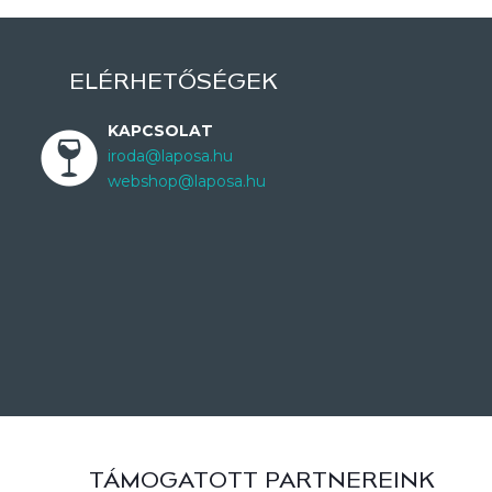
ELÉRHETŐSÉGEK
KAPCSOLAT
iroda@laposa.hu
webshop@laposa.hu
TÁMOGATOTT PARTNEREINK