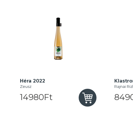
Héra 2022
Klastr
Zeusz
Rajnai Riz
14980Ft
849