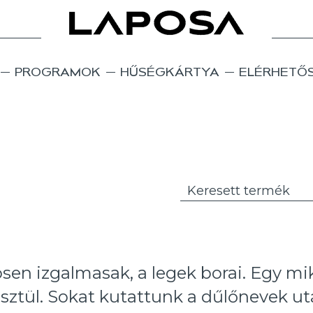
PROGRAMOK
HŰSÉGKÁRTYA
ELÉRHETŐ
en izgalmasak, a legek borai. Egy mik
sztül. Sokat kutattunk a dűlőnevek utá