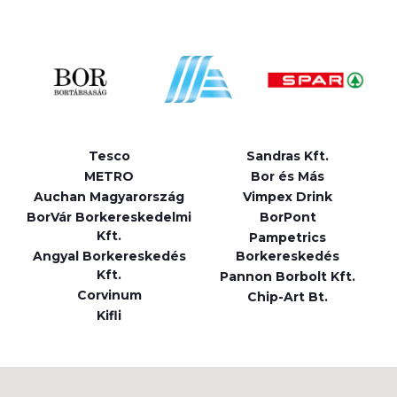
Tesco
Sandras Kft.
METRO
Bor és Más
Auchan Magyarország
Vimpex Drink
BorVár Borkereskedelmi
BorPont
Kft.
Pampetrics
Angyal Borkereskedés
Borkereskedés
Kft.
Pannon Borbolt Kft.
Corvinum
Chip-Art Bt.
Kifli