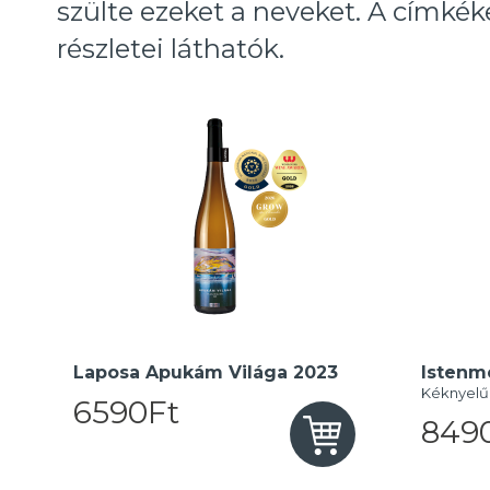
szülte ezeket a neveket. A címké
részletei láthatók.
Laposa Apukám Világa 2023
Istenm
Kéknyelű
6590Ft
849