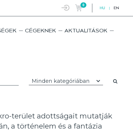
0
HU
|
EN
SÉGEK
CÉGEKNEK
AKTUALITÁSOK
Minden kategóriában
ro-terület adottságait mutatják
n, a történelem és a fantázia