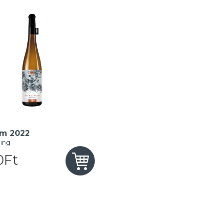
om 2022
ling
0Ft