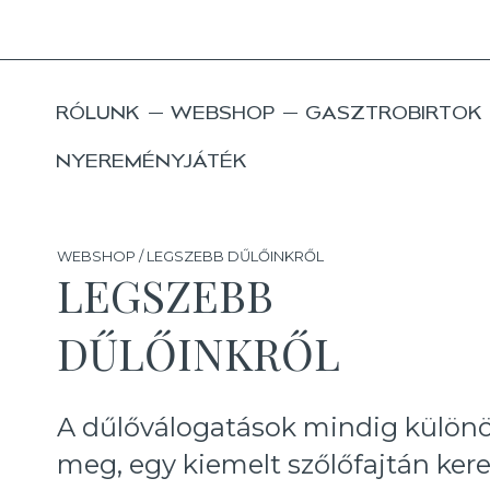
RÓLUNK
WEBSHOP
GASZTROBIRTOK
NYEREMÉNYJÁTÉK
WEBSHOP / LEGSZEBB DŰLŐINKRŐL
LEGSZEBB
DŰLŐINKRŐL
A dűlőválogatások mindig különös
meg, egy kiemelt szőlőfajtán kere