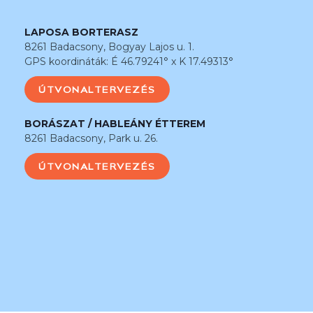
LAPOSA BORTERASZ
8261 Badacsony, Bogyay Lajos u. 1.
GPS koordináták: É 46.79241° x K 17.49313°
ÚTVONALTERVEZÉS
BORÁSZAT / HABLEÁNY ÉTTEREM
8261 Badacsony, Park u. 26.
ÚTVONALTERVEZÉS