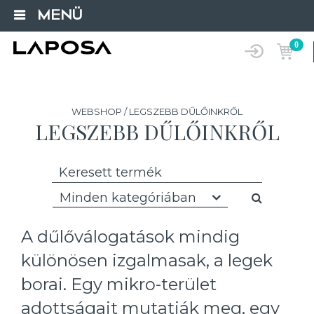
MENÜ
0
WEBSHOP / LEGSZEBB DŰLŐINKRŐL
LEGSZEBB DŰLŐINKRŐL
Minden kategóriában
A dűlőválogatások mindig
különösen izgalmasak, a legek
borai. Egy mikro-terület
adottságait mutatják meg, egy