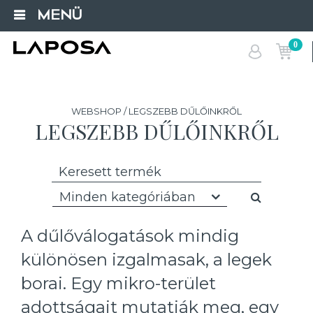
MENÜ
0
WEBSHOP / LEGSZEBB DŰLŐINKRŐL
LEGSZEBB DŰLŐINKRŐL
Minden kategóriában
A dűlőválogatások mindig
különösen izgalmasak, a legek
borai. Egy mikro-terület
adottságait mutatják meg, egy